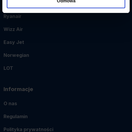
Odmowa
Popularne linie
Ryanair
Wizz Air
Easy Jet
Norwegian
LOT
Informacje
O nas
Regulamin
Polityka prywatności