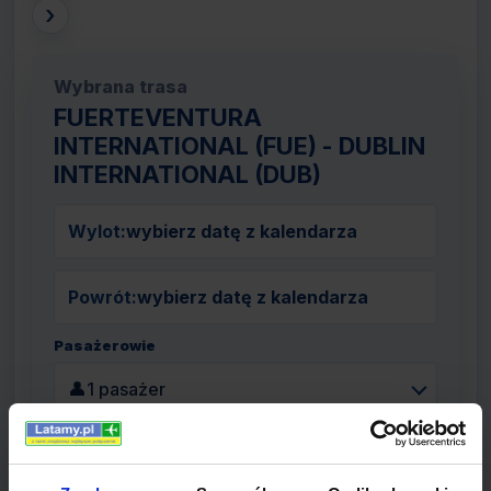
›
Wybrana trasa
FUERTEVENTURA
INTERNATIONAL (FUE) - DUBLIN
INTERNATIONAL (DUB)
Wylot:
wybierz datę z kalendarza
Powrót:
wybierz datę z kalendarza
Pasażerowie
👤
1 pasażer
Szukaj lotów