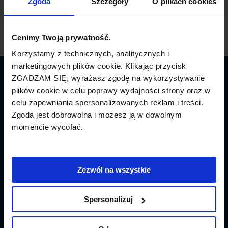
Zgoda
Szczegóły
O plikach cookies
Cenimy Twoją prywatność.
Korzystamy z technicznych, analitycznych i
marketingowych plików cookie. Klikając przycisk
ZGADZAM SIĘ, wyrażasz zgodę na wykorzystywanie
Latamy.pl
plików cookie w celu poprawy wydajności strony oraz w
celu zapewniania spersonalizowanych reklam i treści.
Bilety lotnicze
Zgoda jest dobrowolna i możesz ją w dowolnym
momencie wycofać.
Promocje
Linie lotnicze
Zezwól na wszystkie
Lotniska
Tanie Loty
Spersonalizuj