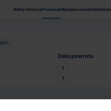
Bilety lotnicze
Promocje
Ubezpieczenia
Hotele
Sam
(IST)
Data powrotu
‹
›
MBUŁ ATATURK (IST)
Pasaże