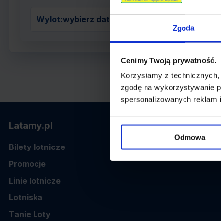
Wylot:
wybierz datę z kalendarza
Zgoda
Cenimy Twoją prywatność.
Korzystamy z technicznych,
zgodę na wykorzystywanie pl
spersonalizowanych reklam i
Latamy.pl
Odmowa
Bilety lotnicze
Promocje
Linie lotnicze
Lotniska
Tanie Loty