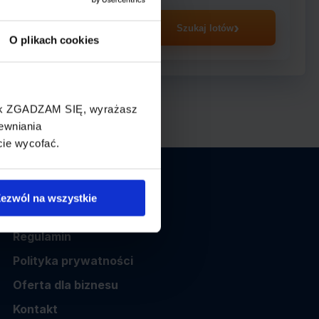
asażer
Szukaj lotów
O plikach cookies
cisk ZGADZAM SIĘ, wyrażasz
ewniania
cie wycofać.
Informacje
ezwól na wszystkie
O nas
Regulamin
Polityka prywatności
Oferta dla biznesu
Kontakt