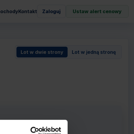
ochody
Kontakt
Zaloguj
Ustaw alert cenowy
Lot w dwie strony
Lot w jedną stronę
rowie