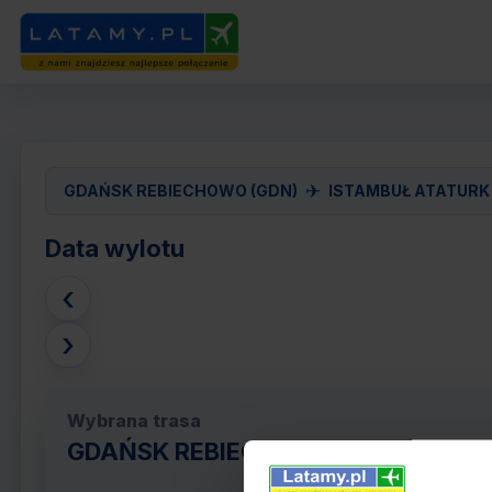
✈
GDAŃSK REBIECHOWO (GDN)
ISTAMBUŁ ATATURK 
Data wylotu
‹
›
Wybrana trasa
GDAŃSK REBIECHOWO (GDN) - ISTA