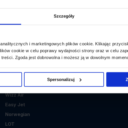
👤
Powrót:
wybierz datę z kalendarza
1 p
Szczegóły
 analitycznych i marketingowych plików cookie. Klikając przy
ików cookie w celu poprawy wydajności strony oraz w celu zap
 treści. Zgoda jest dobrowolna i możesz ją w dowolnym momen
Popularne linie
Spersonalizuj
Z
Ryanair
Wizz Air
Easy Jet
Norwegian
LOT