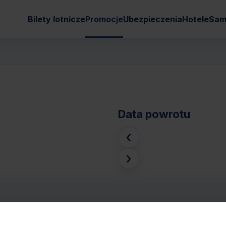
Bilety lotnicze
Promocje
Ubezpieczenia
Hotele
Sam
Data powrotu
‹
›
DE ARO (MOL)
Pasaże