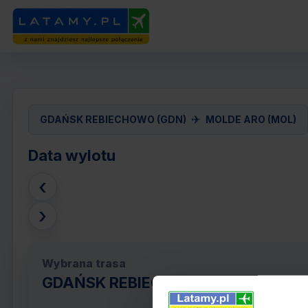
✈
GDAŃSK REBIECHOWO (GDN)
MOLDE ARO (MOL)
Data wylotu
‹
›
Wybrana trasa
GDAŃSK REBIECHOWO (GDN) - MOL