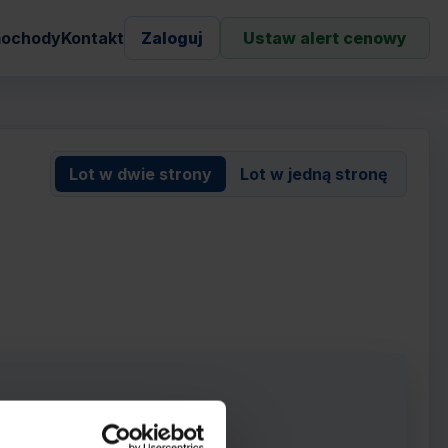
ochody
Kontakt
Zaloguj
Ustaw alert cenowy
Lot w dwie strony
Lot w jedną stronę
rowie