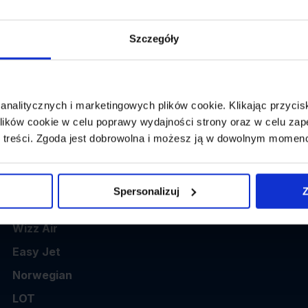
👤
Powrót:
wybierz datę z kalendarza
1 p
Szczegóły
 analitycznych i marketingowych plików cookie. Klikając przy
ików cookie w celu poprawy wydajności strony oraz w celu zap
 treści. Zgoda jest dobrowolna i możesz ją w dowolnym momen
Popularne linie
Spersonalizuj
Z
Ryanair
Wizz Air
Easy Jet
Norwegian
LOT