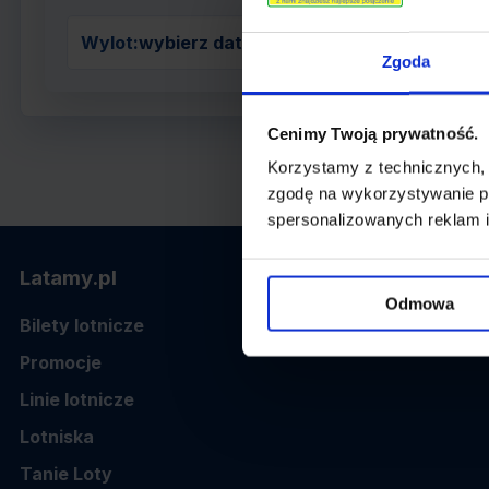
Wylot:
wybierz datę z kalendarza
Zgoda
Cenimy Twoją prywatność.
Korzystamy z technicznych,
zgodę na wykorzystywanie pl
spersonalizowanych reklam i
Latamy.pl
Odmowa
Bilety lotnicze
Promocje
Linie lotnicze
Lotniska
Tanie Loty