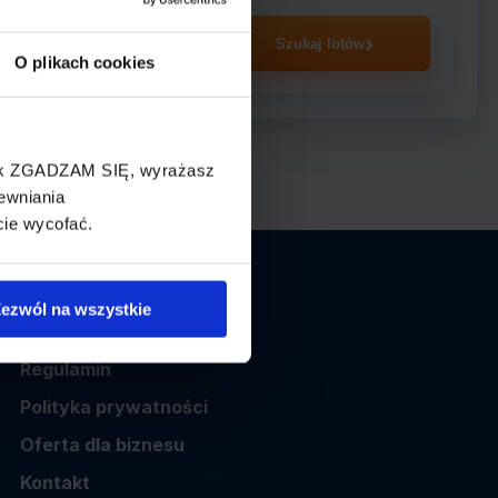
asażer
Szukaj lotów
O plikach cookies
cisk ZGADZAM SIĘ, wyrażasz
ewniania
cie wycofać.
Informacje
ezwól na wszystkie
O nas
Regulamin
Polityka prywatności
Oferta dla biznesu
Kontakt