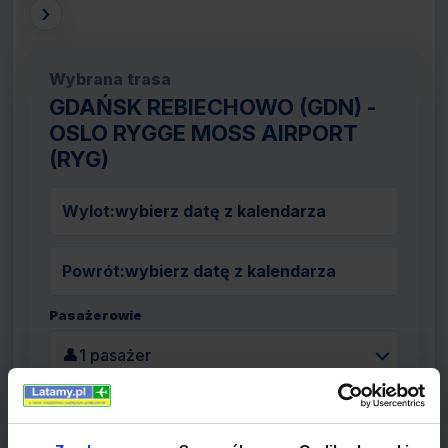
›
Wybrana trasa
GDAŃSK REBIECHOWO (GDN) -
OSLO RYGGE MOSS AIRPORT
(RYG)
Wylot:
wybierz datę z kalendarza
Powrót:
wybierz datę z kalendarza
Pasażerowie
👤
1 pasażer
Szukaj lotów