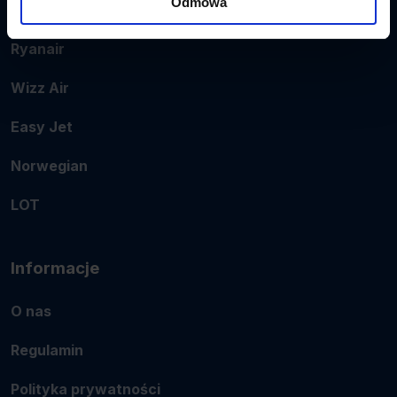
Odmowa
Popularne linie
Ryanair
Wizz Air
Easy Jet
Norwegian
LOT
Informacje
O nas
Regulamin
Polityka prywatności