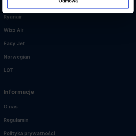
Odmowa
Popularne linie
Ryanair
Wizz Air
Easy Jet
Norwegian
LOT
Informacje
O nas
Regulamin
Polityka prywatności