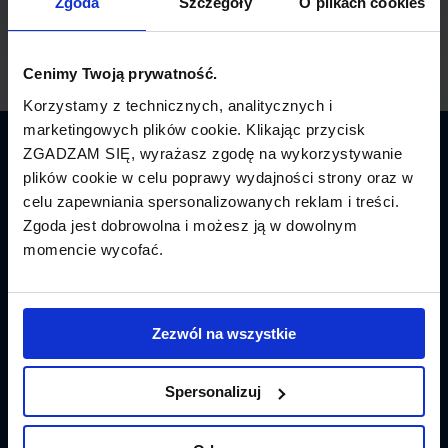
Zgoda
Szczegóły
O plikach cookies
Cenimy Twoją prywatność.
Korzystamy z technicznych, analitycznych i
marketingowych plików cookie. Klikając przycisk
ZGADZAM SIĘ, wyrażasz zgodę na wykorzystywanie
Latamy.pl
plików cookie w celu poprawy wydajności strony oraz w
celu zapewniania spersonalizowanych reklam i treści.
Bilety lotnicze
Zgoda jest dobrowolna i możesz ją w dowolnym
momencie wycofać.
Promocje
Linie lotnicze
Zezwól na wszystkie
Lotniska
Tanie Loty
Spersonalizuj