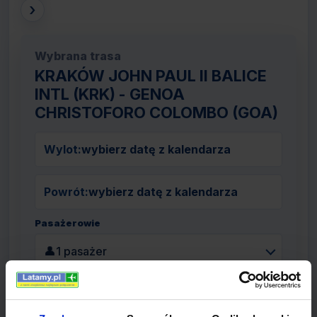
›
Wybrana trasa
KRAKÓW JOHN PAUL II BALICE
INTL (KRK) - GENOA
CHRISTOFORO COLOMBO (GOA)
Wylot:
wybierz datę z kalendarza
Powrót:
wybierz datę z kalendarza
Pasażerowie
👤
1 pasażer
Szukaj lotów