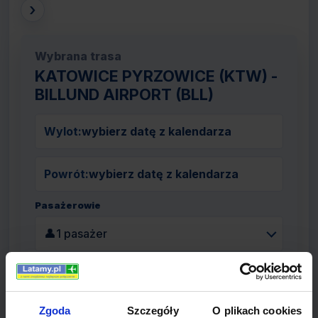
›
Wybrana trasa
KATOWICE PYRZOWICE (KTW) -
BILLUND AIRPORT (BLL)
Wylot:
wybierz datę z kalendarza
Powrót:
wybierz datę z kalendarza
Pasażerowie
👤
1 pasażer
Szukaj lotów
Zgoda
Szczegóły
O plikach cookies