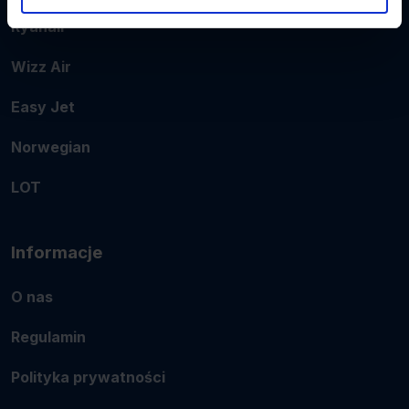
Ryanair
Wizz Air
Easy Jet
Norwegian
LOT
Informacje
O nas
Regulamin
Polityka prywatności