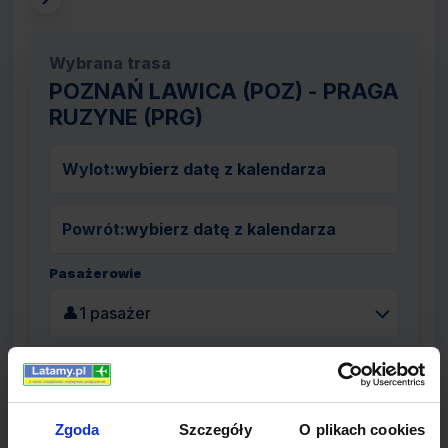
Wybrana trasa
POZNAŃ LAWICA (POZ) - PRAGA
RUZYNE (PRG)
Wylot:
wybierz datę z kalendarza
Powrót:
wybierz datę z kalendarza
Pasażerowie
👤
1 pasażer
Szukaj lotów
Zgoda
Szczegóły
O plikach cookies