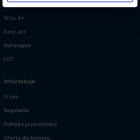
Ryanair
Wizz Air
Easy Jet
Norwegian
LOT
Informacje
O nas
Regulamin
Polityka prywatności
Oferta dla biznesu