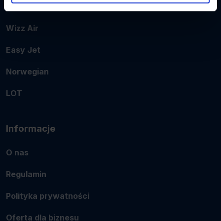
Ryanair
Wizz Air
Easy Jet
Norwegian
LOT
Informacje
O nas
Regulamin
Polityka prywatności
Oferta dla biznesu