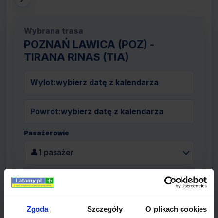
Wybrana trasa
POZNAŃ LAWICA (POZ) -
TIRANA RINAS (TIA)
Wylot:
wybierz datę z kalendarza
Powrót:
wybierz datę z kalendarza
Pasażerowie
👤
1 pasażer
Szukaj lotów
Zgoda
Szczegóły
O plikach cookies