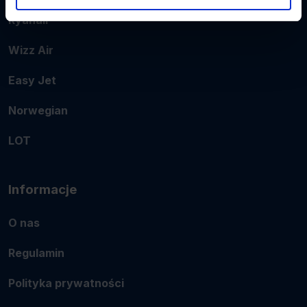
Ryanair
Wizz Air
Easy Jet
Norwegian
LOT
Informacje
O nas
Regulamin
Polityka prywatności