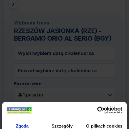
›
Wybrana trasa
RZESZÓW JASIONKA (RZE) -
BERGAMO ORIO AL SERIO (BGY)
Wylot:
wybierz datę z kalendarza
Powrót:
wybierz datę z kalendarza
Pasażerowie
👤
1 pasażer
Szukaj lotów
Zgoda
Szczegóły
O plikach cookies