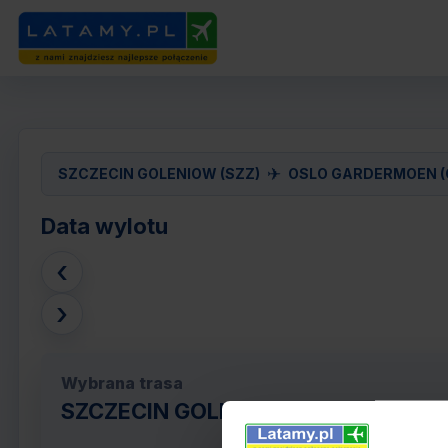
✈
SZCZECIN GOLENIOW (SZZ)
OSLO GARDERMOEN (
Data wylotu
‹
›
Wybrana trasa
SZCZECIN GOLENIOW (SZZ) - OSLO