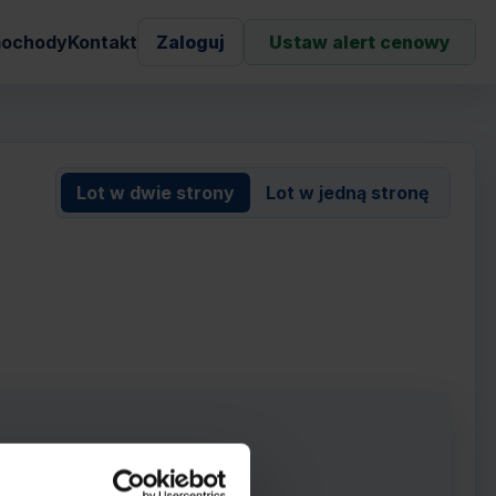
ochody
Kontakt
Zaloguj
Ustaw alert cenowy
Lot w dwie strony
Lot w jedną stronę
rowie