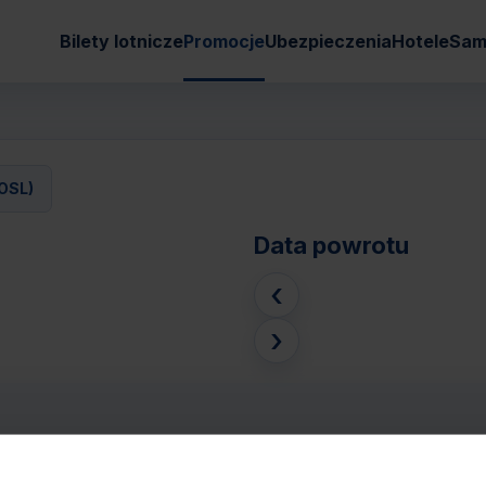
Bilety lotnicze
Promocje
Ubezpieczenia
Hotele
Sam
OSL)
Data powrotu
‹
›
 GARDERMOEN (OSL)
Pasaże