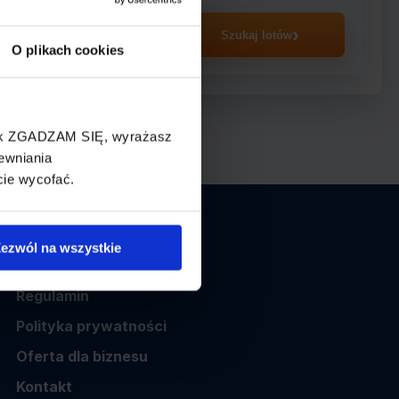
asażer
Szukaj lotów
O plikach cookies
cisk ZGADZAM SIĘ, wyrażasz
ewniania
cie wycofać.
Informacje
ezwól na wszystkie
O nas
Regulamin
Polityka prywatności
Oferta dla biznesu
Kontakt