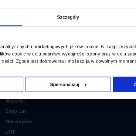
👤
Powrót:
wybierz datę z kalendarza
1 p
Szczegóły
 analitycznych i marketingowych plików cookie. Klikając przy
ików cookie w celu poprawy wydajności strony oraz w celu zap
 treści. Zgoda jest dobrowolna i możesz ją w dowolnym momen
Popularne linie
Spersonalizuj
Z
Ryanair
Wizz Air
Easy Jet
Norwegian
LOT