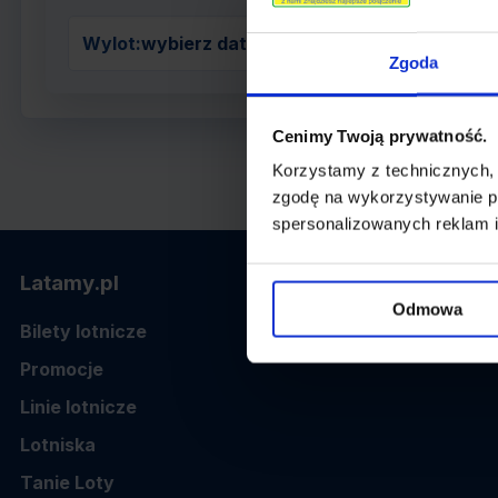
Wylot:
wybierz datę z kalendarza
Zgoda
Cenimy Twoją prywatność.
Korzystamy z technicznych,
zgodę na wykorzystywanie pl
spersonalizowanych reklam i
Latamy.pl
Odmowa
Bilety lotnicze
Promocje
Linie lotnicze
Lotniska
Tanie Loty