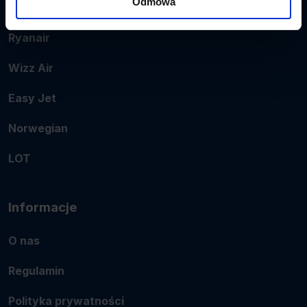
Odmowa
Popularne linie
Ryanair
Wizz Air
Easy Jet
Norwegian
LOT
Informacje
O nas
Regulamin
Polityka prywatności