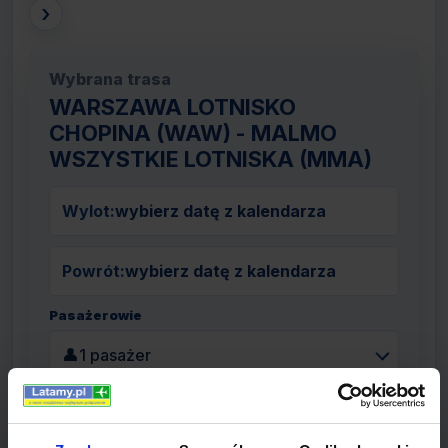
›
Wybrana trasa
WARSZAWA LOTNISKO
CHOPINA (WAW) - MALMO
WSZYSTKIE LOTNISKA (MMA)
Wylot:
wybierz datę z kalendarza
Powrót:
wybierz datę z kalendarza
Pasażerowie
👤
1 pasażer
Szukaj lotów