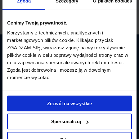
Zgoda
Szczegóły
O plikach cookies
Cenimy Twoją prywatność.
Korzystamy z technicznych, analitycznych i
marketingowych plików cookie. Klikając przycisk
ZGADZAM SIĘ, wyrażasz zgodę na wykorzystywanie
Latamy.pl
plików cookie w celu poprawy wydajności strony oraz w
celu zapewniania spersonalizowanych reklam i treści.
Bilety lotnicze
Zgoda jest dobrowolna i możesz ją w dowolnym
momencie wycofać.
Promocje
Linie lotnicze
Zezwól na wszystkie
Lotniska
Tanie Loty
Spersonalizuj