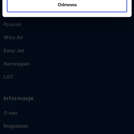
Odmowa
Popularne linie
Ryanair
Wizz Air
Easy Jet
Norwegian
LOT
Informacje
O nas
Regulamin