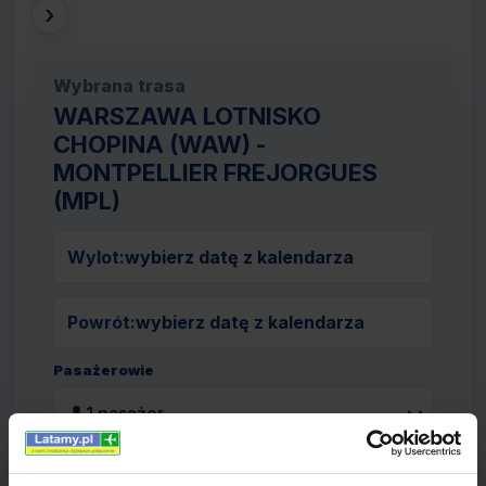
›
Wybrana trasa
WARSZAWA LOTNISKO
CHOPINA (WAW) -
MONTPELLIER FREJORGUES
(MPL)
Wylot:
wybierz datę z kalendarza
Powrót:
wybierz datę z kalendarza
Pasażerowie
👤
1 pasażer
Szukaj lotów