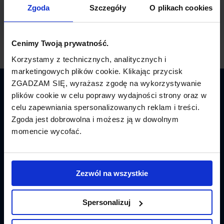
Zgoda
Szczegóły
O plikach cookies
Cenimy Twoją prywatność.
Korzystamy z technicznych, analitycznych i
marketingowych plików cookie. Klikając przycisk
ZGADZAM SIĘ, wyrażasz zgodę na wykorzystywanie
Latamy.pl
plików cookie w celu poprawy wydajności strony oraz w
celu zapewniania spersonalizowanych reklam i treści.
Bilety lotnicze
Zgoda jest dobrowolna i możesz ją w dowolnym
momencie wycofać.
Promocje
Linie lotnicze
Zezwól na wszystkie
Lotniska
Spersonalizuj
Tanie Loty