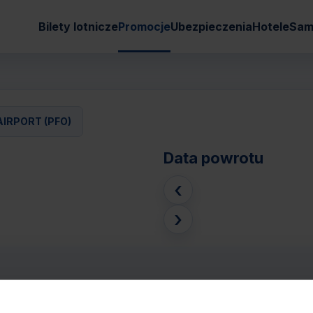
Bilety lotnicze
Promocje
Ubezpieczenia
Hotele
Sam
IRPORT (PFO)
Data powrotu
‹
›
W) - PAPHOS AIRPORT (PFO)
Pasaże