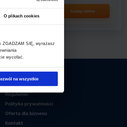
asażer
Szukaj lotów
O plikach cookies
cisk ZGADZAM SIĘ, wyrażasz
ewniania
cie wycofać.
Informacje
ezwól na wszystkie
O nas
Regulamin
Polityka prywatności
Oferta dla biznesu
Kontakt