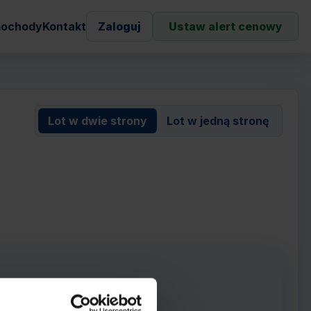
ochody
Kontakt
Zaloguj
Ustaw alert cenowy
Lot w dwie strony
Lot w jedną stronę
rowie