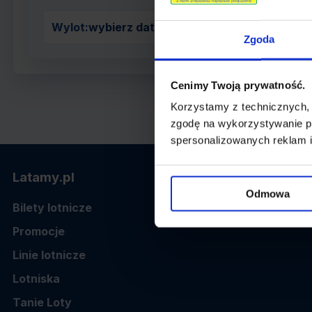
Wylot:
wybierz datę z kalendarza
Zgoda
Cenimy Twoją prywatność.
Korzystamy z technicznych,
zgodę na wykorzystywanie pl
spersonalizowanych reklam i
Latamy.pl
Odmowa
Bilety lotnicze
Promocje
Linie lotnicze
Lotniska
Tanie Loty