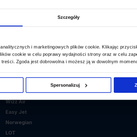
👤
Powrót:
wybierz datę z kalendarza
1 p
Szczegóły
 analitycznych i marketingowych plików cookie. Klikając przy
ików cookie w celu poprawy wydajności strony oraz w celu zap
 treści. Zgoda jest dobrowolna i możesz ją w dowolnym momen
Popularne linie
Spersonalizuj
Z
Ryanair
Wizz Air
Easy Jet
Norwegian
LOT