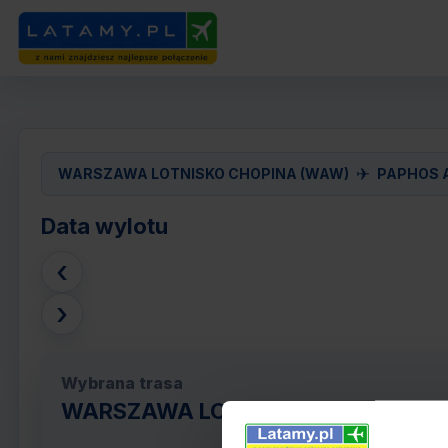
✈
WARSZAWA LOTNISKO CHOPINA (WAW)
PAPHOS A
Data wylotu
‹
›
Wybrana trasa
WARSZAWA LOTNISKO CHOPINA (WA