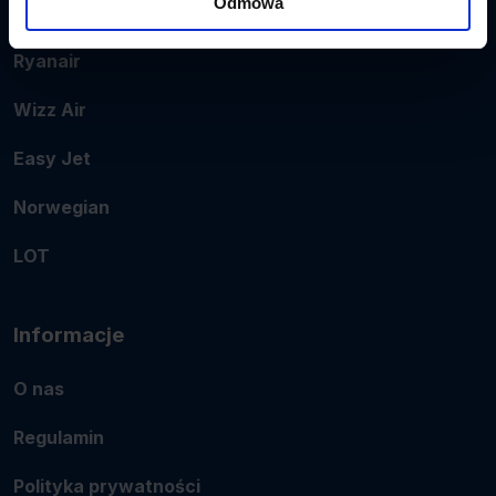
Odmowa
Popularne linie
Ryanair
Wizz Air
Easy Jet
Norwegian
LOT
Informacje
O nas
Regulamin
Polityka prywatności