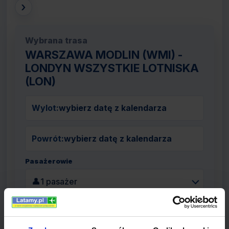
›
Wybrana trasa
WARSZAWA MODLIN (WMI) -
LONDYN WSZYSTKIE LOTNISKA
(LON)
Wylot:
wybierz datę z kalendarza
Powrót:
wybierz datę z kalendarza
Pasażerowie
👤
1 pasażer
Szukaj lotów