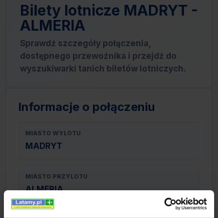
Bilety lotnicze MADRYT -
ALMERIA
Sprawdź szczegóły połączenia,
dostępnego przewoźnika i przejdź do
wyszukiwarki tanich biletów lotniczych.
Informacje o połączeniu
MIASTO WYLOTU
MADRYT
MIASTO PRZYLOTU
ALMERIA