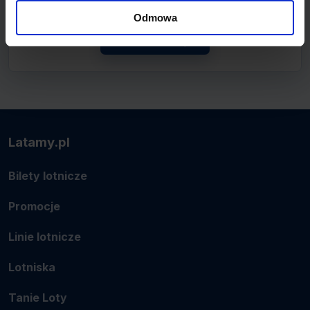
lotnicze.
Odmowa
Zobacz linię
Latamy.pl
Bilety lotnicze
Promocje
Linie lotnicze
Lotniska
Tanie Loty