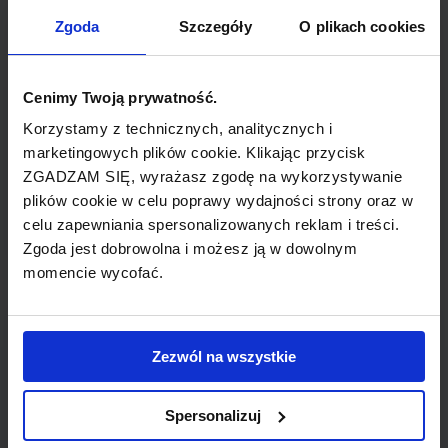
TYP POŁĄCZENIA
Zgoda
Szczegóły
O plikach cookies
bezpośrednie
REZERWACJA
Cenimy Twoją prywatność.
online lub telefoniczna
Korzystamy z technicznych, analitycznych i
marketingowych plików cookie. Klikając przycisk
ZGADZAM SIĘ, wyrażasz zgodę na wykorzystywanie
PŁATNOŚĆ
plików cookie w celu poprawy wydajności strony oraz w
przelew, gotówka, karta
celu zapewniania spersonalizowanych reklam i treści.
Zgoda jest dobrowolna i możesz ją w dowolnym
momencie wycofać.
LINIA LOTNICZA
Zezwól na wszystkie
Spanair
Spersonalizuj
Przewoźnik obsługujący wybrane połączenie