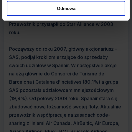
Trasy transatlantyckie do Waszyngtonu i Buenos
Odmowa
Aires, obsługiwano maszyną Boeing 767-300ER.
Przewoźnik przystąpił do Star Alliance w 2003
roku.
Począwszy od roku 2007, główny akcjonariusz -
SAS, podjął kroki zmierzające do sprzedaży
swoich udziałów w Spanair. W następstwie akcje
należą głównie do Consorci de Turisme de
Barcelona i Catalana d'Inciatives (80,1%) a grupa
SAS pozostała udziałowcem mniejszościowym
(19,9%). Od połowy 2009 roku, Spanair stara się
zbudować nową tożsamość swojej floty. Aktualnie
przewoźnik współpracuje na zasadach code-
sharing z liniami Air Canada, AirBaltic, Air Europa,
Asiana Airlines, Blue1, BMI, Brussels Airlines,