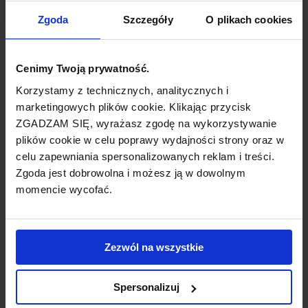
Zgoda
Szczegóły
O plikach cookies
Cenimy Twoją prywatność.
Korzystamy z technicznych, analitycznych i
marketingowych plików cookie. Klikając przycisk
ZGADZAM SIĘ, wyrażasz zgodę na wykorzystywanie
plików cookie w celu poprawy wydajności strony oraz w
celu zapewniania spersonalizowanych reklam i treści.
Spanair to hiszpańskie linie lotnicze z siedzibą w
Zgoda jest dobrowolna i możesz ją w dowolnym
momencie wycofać.
L'Hospitalet de Llobregat, położonym w pobliżu
Barcelony. Linie zostały utworzone w 1986 roku,
jako spółka SAS i turystycznej firmy Viajes
Zezwól na wszystkie
Marsans, a właściwa ich działalność rozpoczęła się
2 lata później. Długodystansowe loty do USA,
Meksyku oraz na Dominikanę ruszyły w roku 1991,
Spersonalizuj
uzupełnione o regularne loty krajowe w 1994.