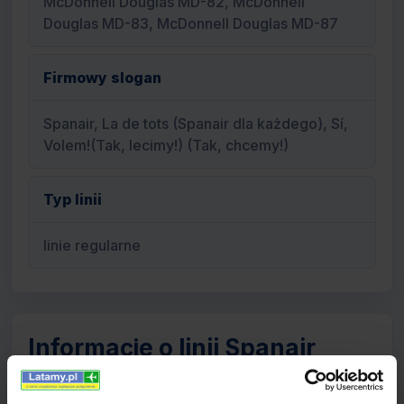
McDonnell Douglas MD-82, McDonnell
Douglas MD-83, McDonnell Douglas MD-87
Firmowy slogan
Spanair, La de tots (Spanair dla każdego), Sí,
Volem!(Tak, lecimy!) (Tak, chcemy!)
Typ linii
linie regularne
Informacje o linii Spanair