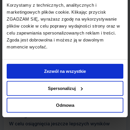
Larnaca, Malta, Mediolan, Wenecja i Nicea.
Korzystamy z technicznych, analitycznych i
marketingowych plików cookie. Klikając przycisk
W dniu 26 października 2008 roku zostało
ZGADZAM SIĘ, wyrażasz zgodę na wykorzystywanie
uruchomione połączenie non stop do Los Angeles
plików cookie w celu poprawy wydajności strony oraz w
celu zapewniania spersonalizowanych reklam i treści.
a na 15 grudnia 2008 planowane jest rozpoczęcie
Zgoda jest dobrowolna i możesz ją w dowolnym
lotów non stop do San Francisco.
momencie wycofać.
Z samego Dubaju odbywa się liniami Emirates 700
lotów tygodniowo i jest to 40% wszystkich
wylotów z tego lotniska. Szacuje się, że do 2010
Zezwól na wszystkie
roku udział linii Emirates w wylotach z Dubaju
będzie wynosił 70%.
Spersonalizuj
W roku finansowym 2006/2007 linie Emirates
Odmowa
przewiozły 17,5 miliona pasażerów oraz 1,2 miliona
ton cargo.
W celu osiągnięcia jeszcze lepszych wyników