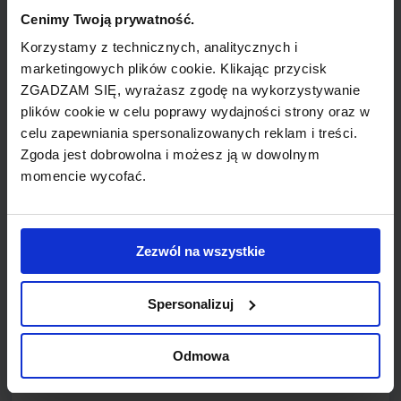
Tegel Airport oraz Düsseldorf Airport linie oferują
Cenimy Twoją prywatność.
połączenia do Turcji, Kosowa, Syrii i Libanu z
Korzystamy z technicznych, analitycznych i
myślą o społecznościach mniejszości żyjących w
marketingowych plików cookie. Klikając przycisk
Niemczech. Loty wakacyjne w region Morza
ZGADZAM SIĘ, wyrażasz zgodę na wykorzystywanie
Śródziemnego, realizowane we współpracy z tour
plików cookie w celu poprawy wydajności strony oraz w
operatorami, startują z portów Bremen Airport,
celu zapewniania spersonalizowanych reklam i treści.
Zgoda jest dobrowolna i możesz ją w dowolnym
Baden Airpark i Munich Airport. W roku 2009
momencie wycofać.
przewoźnik sprzedał 2,5 miliona biletów
pasażerskich i zatrudniał około 600 osób.
Zezwól na wszystkie
Linie lotnicze powstały w 1978 roku, jako Special
Air Transport (SAT) w Kolonii. Wiosną 1986 roku w
Spersonalizuj
ramach reorganizacji firmy nazwę zmieniono na
Germania. Przez wiele lat głównym polem działań
Odmowa
przewoźnika były usługi czarterowe dla TUI,
Condor Flugdienst oraz Neckermann Reisen, a