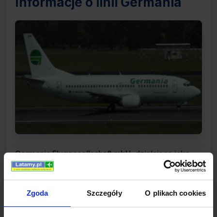
Informacje o linii Germania
Germania Fluggesellschaft mbH, działające jako
Germania, to niemieckie linie lotnicze z siedzibą w
Berlinie. Przewoźnik operuje lotami czarterowymi i
Zgoda
Szczegóły
O plikach cookies
regularnymi, oraz świadczy usługi wynajmu
maszyn. Ze swoich głównych baz lotniczych Berlin