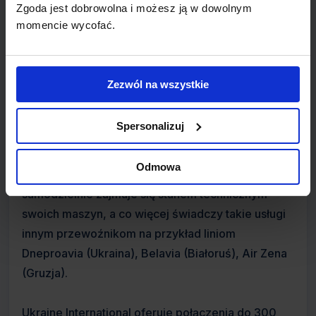
Zgoda jest dobrowolna i możesz ją w dowolnym
Europejski Bank Odbudowy i Rozwoju (9.9%).
momencie wycofać.
Siedziba Ukraine International mieści się w Kijowie
a główną bazą lotniskową jest port lotniczy
Boryspil International Airport.
Zezwól na wszystkie
Co wyróżnia tego przewoźnika to jego Sekcja
Spersonalizuj
Techniczna, która zapewnia pełną obsługę
techniczną całej floty UIA. Według statystyk
Odmowa
Boeinga, jest to jedyny przewoźnik, który
samodzielnie zajmuje się stanem technicznym
swoich maszyn, a co więcej świadczy takie usługi
innym przewoźnikom na przykład liniom
Dneproavia (Ukraina), Belavia (Białoruś), Air Zena
(Gruzja).
Ukraine International oferuje połączenia do 300