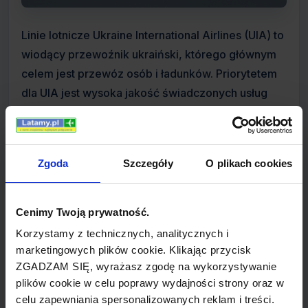
Linie lotnicze Ukraine International Airlines (UIA) to
wiodący przewoźnik ukraiński, którego głównym
celem jest przewóz osób i ładunków. Priorytetem
dla UIA jest wysoka jakość świadczonych usług
oraz bezpieczeństwo w podróży czego dowiódł
certyfikat bezpieczeństwa IOSA (IATA Operational
Safety Audit) nadany przez IATA. Ukraine
Zgoda
Szczegóły
O plikach cookies
International Airlines był pierwszym
przewoźnikiem posiadającym taki dokument.
Cenimy Twoją prywatność.
Historia Ukraine International Airlines zaczyna się w
Korzystamy z technicznych, analitycznych i
1992 roku wraz z powstaniem spółki akcyjnej,
marketingowych plików cookie. Klikając przycisk
której udziałowcami są Państwowy Fundusz
ZGADZAM SIĘ, wyrażasz zgodę na wykorzystywanie
plików cookie w celu poprawy wydajności strony oraz w
Własnościowy Ukrainy (61,6%), linie lotnicze
celu zapewniania spersonalizowanych reklam i treści.
Austrian Airlines (22.5%), Aer Cap (6%) oraz