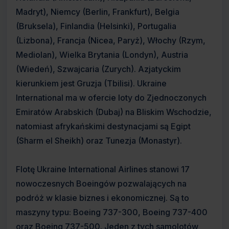
Madryt), Niemcy (Berlin, Frankfurt), Belgia
(Bruksela), Finlandia (Helsinki), Portugalia
(Lizbona), Francja (Nicea, Paryż), Włochy (Rzym,
Mediolan), Wielka Brytania (Londyn), Austria
(Wiedeń), Szwajcaria (Zurych). Azjatyckim
kierunkiem jest Gruzja (Tbilisi). Ukraine
International ma w ofercie loty do Zjednoczonych
Emiratów Arabskich (Dubaj) na Bliskim Wschodzie,
natomiast afrykańskimi destynacjami są Egipt
(Sharm el Sheikh) oraz Tunezja (Monastyr).
Flotę Ukraine International Airlines stanowi 17
nowoczesnych Boeingów pozwalających na
podróż w klasie biznes i ekonomicznej. Są to
maszyny typu: Boeing 737-300, Boeing 737-400
oraz Boeing 737-500. Jeden z tych samolotów