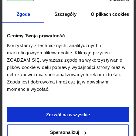
flagowy przewoźnik Kolumbii, działający od 1919
roku, kiedy to powstał pod nazwą SCADTA.
Zgoda
Szczegóły
O plikach cookies
Siedziba główna znajduje się w Bogocie, a główny
węzeł lotniczy na El Dorado International Airport.
Są to największe linie lotnicze w Kolumbii oraz
Cenimy Twoją prywatność.
jedne z głównych w Ameryce Łacińskiej. Avianca
Korzystamy z technicznych, analitycznych i
wspólnie ze swoimi oddziałami, posiada
marketingowych plików cookie. Klikając przycisk
ZGADZAM SIĘ, wyrażasz zgodę na wykorzystywanie
najbardziej rozbudowaną siatkę połączeń
plików cookie w celu poprawy wydajności strony oraz w
(zarówno pasażerskich, jak i cargo) do
celu zapewniania spersonalizowanych reklam i treści.
miejscowości w Amerykach oraz
Zgoda jest dobrowolna i możesz ją w dowolnym
najnowocześniejszą flotę na kontynencie.
momencie wycofać.
Właścicielem linii jest Avianca-TACA Ltd. - holding
w Ameryce Łacińskiej utworzony na Bahamach,
specjalizujący się w transporcie powietrznym.
Zezwól na wszystkie
W październiku 2009 roku ogłoszono fuzję
Spersonalizuj