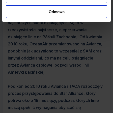
Avianca z TACA, przy założeniu, że obie
zachowają własną tożsamość. W tym samym roku
Odmowa
linie ukończyły 90 lat, co czyni je jednymi z
najstarszych nadal działających. Są to w
rzeczywistości najstarsze, nieprzerwanie
działające linie na Półkuli Zachodniej. Od kwietnia
2010 roku, OceanAir przemianowano na Avianca,
podobnie jak uczyniono to wcześniej z SAM oraz
innymi oddziałami, co ma na celu osiągnięcie
przez Avianca czołowej pozycji wśród linii
Ameryki Łacińskiej.
Pod koniec 2010 roku Avianca i TACA rozpoczęły
proces przystępowania do Star Alliance, który
potrwa około 18 miesięcy, podczas których linie
muszą spełnić wymagania aby stać się