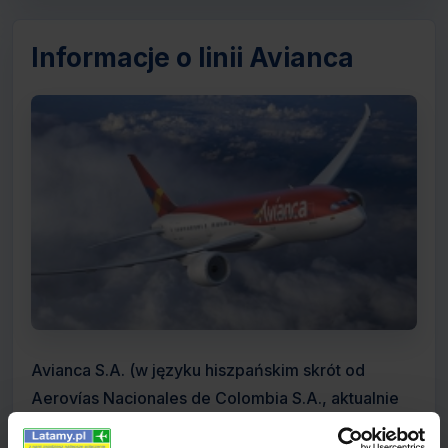
Informacje o linii Avianca
Avianca S.A. (w języku hiszpańskim skrót od
Aerovías Nacionales de Colombia S.A., aktualnie
Aerovías del Continente Americano S.A.) to