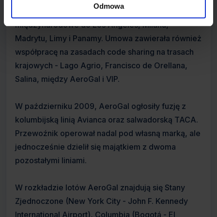
Odmowa
połączeń o nowe porty. Pod uwagę brane były loty
międzynarodowe do Los Angeles, Milanu,
Madrytu, Limy i Panamy. Umowa zawierała również
współpracę na zasadach code sharing na trasach
krajowych - Lago Agrio, Francisco de Orellana,
Salina, między AeroGal i VIP.
W październiku 2009, AeroGal ogłosiły fuzję z
kolumbijską linią Avianca oraz salwadorską TACA.
Przewoźnik operował nadal pod własną marką, ale
jednocześnie dzielił się majątkiem z dwoma
pozostałymi liniami.
W rozkładzie lotów AeroGal znajdują się Stany
Zjednoczone (New York City - John F. Kennedy
International Airport), Columbia (Bogotá - El