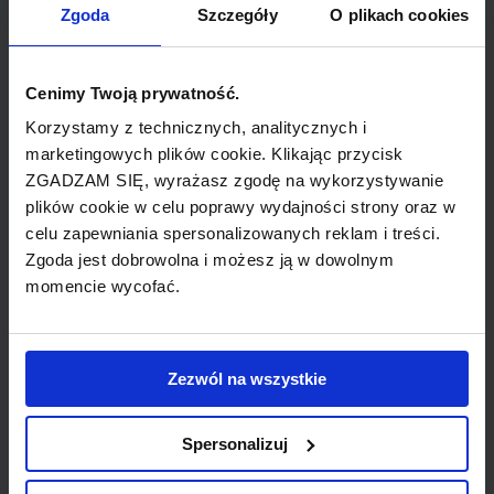
Zgoda
Szczegóły
O plikach cookies
Cenimy Twoją prywatność.
Korzystamy z technicznych, analitycznych i
marketingowych plików cookie. Klikając przycisk
AeroGal (hiszpański akronim od: Aerolíneas
ZGADZAM SIĘ, wyrażasz zgodę na wykorzystywanie
plików cookie w celu poprawy wydajności strony oraz w
Galápagos S.A.) jest linią lotniczą z siedzibą w
celu zapewniania spersonalizowanych reklam i treści.
Quito w Ekwadorze. Obsługuje loty pasażerskie
Zgoda jest dobrowolna i możesz ją w dowolnym
oraz cargo w obszarze Ekwadoru, między stałym
momencie wycofać.
lądem a Wyspami Galapagos, oraz między
Ekwadorem a Miami i Columbią. Linie powstały w
roku 1986.
Zezwól na wszystkie
Dzięki umowie handlowej z Grupą Synergy
Spersonalizuj
(Avianca, OceanAir, VIP) przewoźnik otrzymał
nowe samoloty, co umożliwiło rozszerzenie siatki