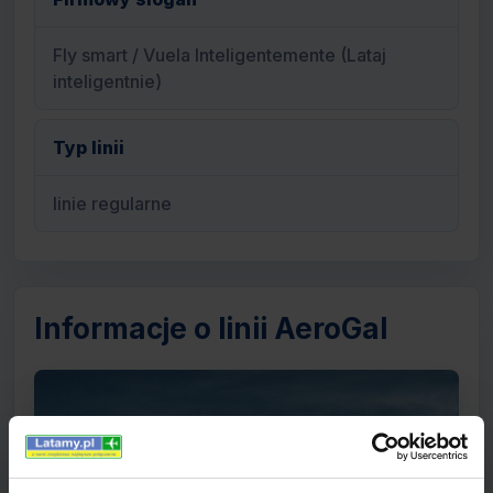
Fly smart / Vuela Inteligentemente (Lataj
inteligentnie)
Typ linii
linie regularne
Informacje o linii AeroGal