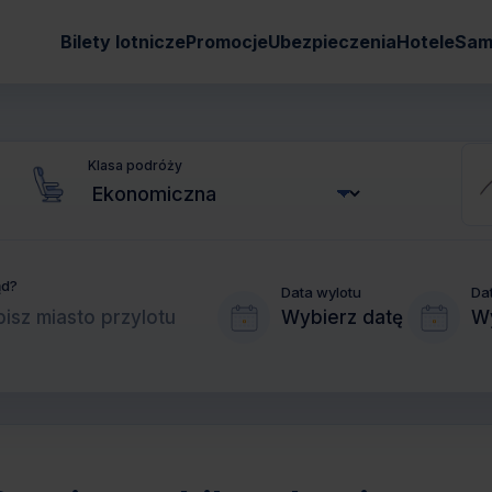
Bilety lotnicze
Promocje
Ubezpieczenia
Hotele
Sam
Klasa podróży
ąd?
Data wylotu
Da
Wybierz datę
Wy