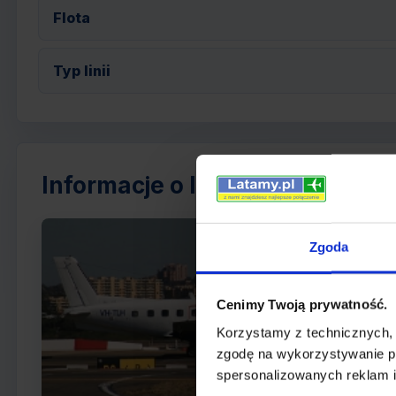
Flota
Typ linii
Informacje o linii Aeropelican A
Ae
Zgoda
P
L
Cenimy Twoją prywatność.
k
Korzystamy z technicznych,
o
zgodę na wykorzystywanie pl
spersonalizowanych reklam i
p