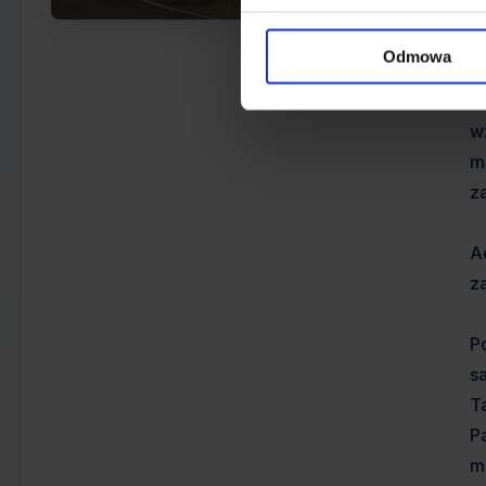
r
Odmowa
U
I
w
m
z
A
z
P
s
T
P
m