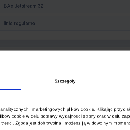
BAe Jetstream 32
linie regularne
ir Services
ropelican Air Services Pty Ltd to regionalne linie lotnicze 
Szczegóły
ołudniowej Walii. Główną bazą lotniczą jest Newcastle Airpo
inie powstały w roku 1968 i początkowo należały do rodziny
upione przez Masling Airlines, firmę związaną z nie funkcjon
 analitycznych i marketingowych plików cookie. Klikając przy
bsługiwaną przez Aeropelican w przeszłości było połączeni
ików cookie w celu poprawy wydajności strony oraz w celu zap
 treści. Zgoda jest dobrowolna i możesz ją w dowolnym momen
rzedmieściach Newcastle, które swego czasu było własności