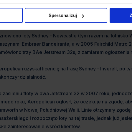
ealizowana była przy użyciu maszyn de Havilland Canada DH
Spersonalizuj
Z
padek macierzystej firmy Ansett Australia w 2001 roku sprawi
nternational Air Parts. Niebawem linie podpisały umowę han
znowiono loty Sydney - Newcastle (tym razem na lotnisko Wi
aszynami Embraer Bandeirante, a w 2005 Fairchild Metro 23
amówiono trzy BAe Jetstream 32s, z zamiarem ogłoszenia 
eropelican uzyskał licencję na trasę Sydney - Inverell, po t
akończył działalność.
o zasileniu floty w dwa Jetstream 32 w 2007 roku, jednocz
amego roku, Aeropelican ogłosił, że oczekuje na zgodę, a
amworth w Nowej Południowej Walii. Linie otrzymały zgod
asażerskiego i rozpoczęto loty na tej trasie, jednak już jes
ałe zainteresowanie wśród klientów.