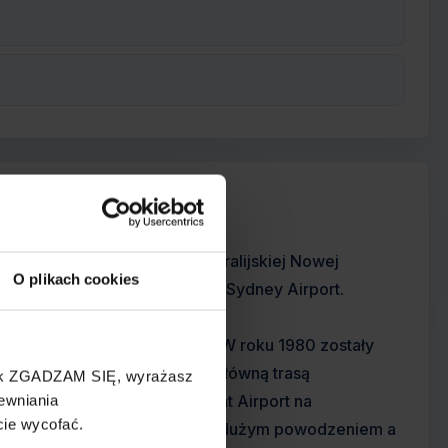
z siedzibą w Newcastle, w australijskiej Nowej
O plikach cookies
rt (Williamtown), z węzłem na Sydney Airport.
 Hilder osiadłej w Newcastle. W roku 1980 zostały
ującym już Ansett Australia. Główną trasą
cisk ZGADZAM SIĘ, wyrażasz
e Sydney z lotniskiem Belmont Airport na
ewniania
cie wycofać.
ą linii. Oferta ta cieszyła się dużym powodzeniem a