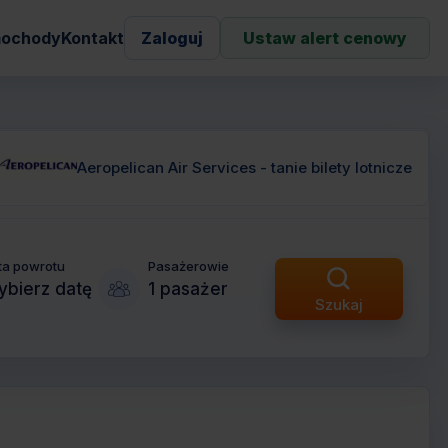
ochody
Kontakt
Zaloguj
Ustaw alert cenowy
Aeropelican Air Services - tanie bilety lotnicze
ta powrotu
Pasażerowie
bierz datę
1 pasażer
Szukaj