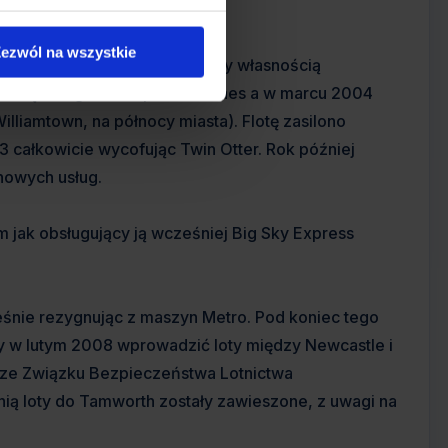
C-6 Twin Otter.
ezwól na wszystkie
ł, że już rok później linie były własnością
dlową z Regional Express Airlines a w marcu 2004
lliamtown, na północy miasta). Flotę zasilono
 całkowicie wycofując Twin Otter. Rok później
nowych usług.
ym jak obsługujący ją wcześniej Big Sky Express
eśnie rezygnując z maszyn Metro. Pod koniec tego
by w lutym 2008 wprowadzić loty między Newcastle i
ę ze Związku Bezpieczeństwa Lotnictwa
ienią loty do Tamworth zostały zawieszone, z uwagi na