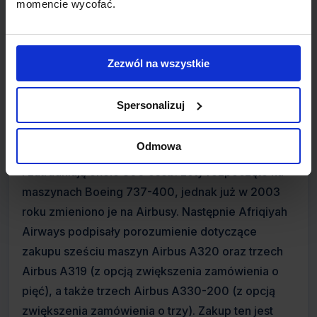
momencie wycofać.
W 2006 roku dochód linii wyniósł 120 milionów
USD. Afriqiyah Airways jest członkiem Arab Air
Zezwól na wszystkie
Carriers Organization oraz International Air
Transport Association (IATA).
Spersonalizuj
Linie, oferujące loty regularne, utworzono w 2001
Odmowa
roku. Są one w całości własnością libijskiego rządu
i zatrudniają około 300 osób. Loty rozpoczęto na
maszynach Boeing 737-400, jednak już w 2003
roku zmieniono je na Airbusy. Następnie Afriqiyah
Airways podpisały porozumienie dotyczące
zakupu sześciu maszyn Airbus A320 oraz trzech
Airbus A319 (z opcją zwiększenia zamówienia o
pięć), a także trzech Airbus A330-200 (z opcją
zwiększenia zamówienia o trzy). Zakup ten jest