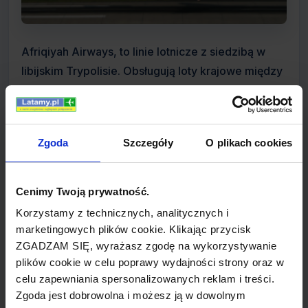
Afriqiyah Airways, to linie lotnicze z siedzibą w
libijskim Trypolisie. Obsługują loty krajowe między
Trypolisem i Bengazi oraz regularne loty
międzynarodowe do ponad 25 krajów w Europie,
Afryce, Azji i na Bliskim Wschodzie. Główną bazą
Zgoda
Szczegóły
O plikach cookies
lotniczą jest Tripoli International Airport.
Nazwa Afriqiyah oznacza w języku arabsim
Cenimy Twoją prywatność.
mieszkańca Afryki. Logo 9.9.99 znajdujące się na
Korzystamy z technicznych, analitycznych i
bokach samolotów przewoźnika, odnosi się do
marketingowych plików cookie. Klikając przycisk
dnia wprowadzenia Deklaracji Sirte, która jest
ZGADZAM SIĘ, wyrażasz zgodę na wykorzystywanie
równoznaczna z powstaniem Unii Afrykańskiej. Z
plików cookie w celu poprawy wydajności strony oraz w
celu zapewniania spersonalizowanych reklam i treści.
założenia Afriqiyah miała być Airline of Africa (linią
Zgoda jest dobrowolna i możesz ją w dowolnym
Afryki) z węzłem w Trypolisie.