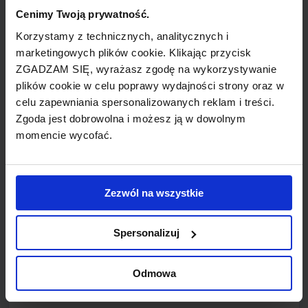
lotnicza z siedzibą w Tremblay-en-France, leżącej
Cenimy Twoją prywatność.
niedaleko Paryża. Przewoźnik operuje regularnymi
Korzystamy z technicznych, analitycznych i
lotami pasażerskimi na terenie kraju a oferta lotów
marketingowych plików cookie. Klikając przycisk
międzynarodowych to Algeria, Maroko, Tunezja w
ZGADZAM SIĘ, wyrażasz zgodę na wykorzystywanie
Afryce Północnej oraz Portugalia, Włochy i Mali.
plików cookie w celu poprawy wydajności strony oraz w
Firma odbywa również loty czarterowe, cargo i
celu zapewniania spersonalizowanych reklam i treści.
Zgoda jest dobrowolna i możesz ją w dowolnym
podnajmuje flotę. Głównymi portami lotniczymi są
momencie wycofać.
Orly Airport oraz Charles de Gaulle Airport, oba w
Paryżu. Poza tym Aigle Azur jest akredytowana
przez IATA w ramach audytu sprawdzającego
Zezwól na wszystkie
bezpieczeństwo.
Spersonalizuj
W kwietniu 1946, Sylvain Floirat utworzył
pierwotne Aigle Azur, jako jedne z dwóch
Odmowa
całkowicie prywatnych, niezależnych linii w
powojennej Francji. W latach 1946 - 1955