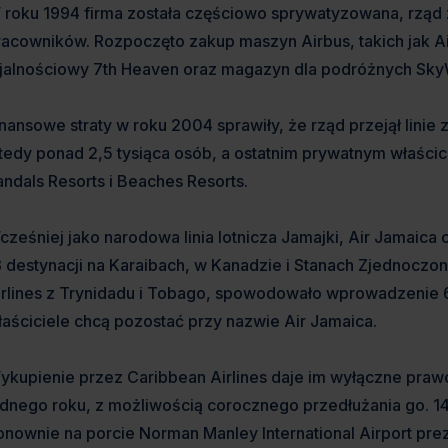
 roku 1994 firma została częściowo sprywatyzowana, rząd
racowników. Rozpoczęto zakup maszyn Airbus, takich jak
ojalnościowy 7th Heaven oraz magazyn dla podróżnych SkyW
inansowe straty w roku 2004 sprawiły, że rząd przejął linie
tedy ponad 2,5 tysiąca osób, a ostatnim prywatnym właścic
andals Resorts i Beaches Resorts.
cześniej jako narodowa linia lotnicza Jamajki, Air Jamaica 
3 destynacji na Karaibach, w Kanadzie i Stanach Zjednocz
irlines z Trynidadu i Tobago, spowodowało wprowadzenie 
łaściciele chcą pozostać przy nazwie Air Jamaica.
ykupienie przez Caribbean Airlines daje im wyłączne praw
ednego roku, z możliwością corocznego przedłużania go. 14 
onownie na porcie Norman Manley International Airport pre