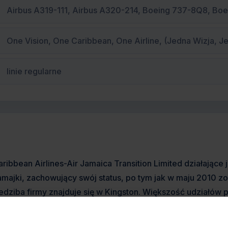
Airbus A319-111, Airbus A320-214, Boeing 737-8Q8, B
One Vision, One Caribbean, One Airline, (Jedna Wizja, Je
linie regularne
aribbean Airlines-Air Jamaica Transition Limited działające
amajki, zachowujący swój status, po tym jak w maju 2010 z
iedziba firmy znajduje się w Kingston. Większość udziałów p
amajki pozostaje partnerem mniejszościowym. Głownym węz
irport na Jamajce.