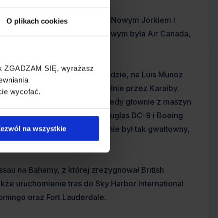
czyły Kingston i Montego Bay z Nowym Jorkiem i
O plikach cookies
linii a partnerem mniejszościowym była Air Canada,
nej.
cisk ZGADZAM SIĘ, wyrażasz
 do Toronto i Montrealu w Kanadzie, na Luis Munoz
ewniania
wielu innych destynacji, szczególnie przez Karaiby.
cie wycofać.
ku. Air Jamaica korzystała wtedy głownie z maszyn
wano o samoloty McDonnell Douglas DC-9 i Boeing
ada. W latach 80-tych rozwój nie był tak gwałtowny,
ezwól na wszystkie
Nassau na Bahamy, z której zrezygnował British
kże uruchomienie tras do Sky Harbor International
omingo oraz Fort Lauderdale.