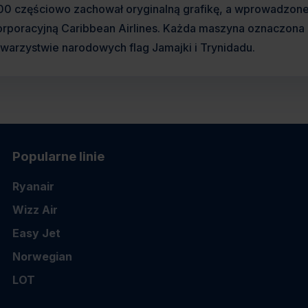
00 częściowo zachował oryginalną grafikę, a wprowadzone z
orporacyjną Caribbean Airlines. Każda maszyna oznaczona b
owarzystwie narodowych flag Jamajki i Trynidadu.
Popularne linie
Ryanair
Wizz Air
Easy Jet
Norwegian
LOT