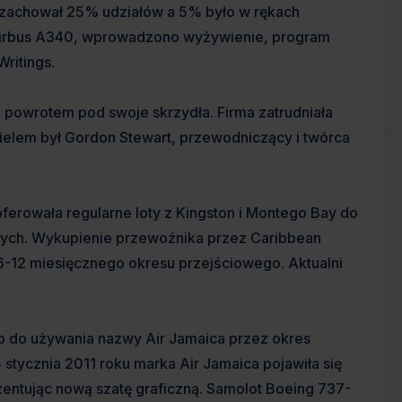
 zachował 25% udziałów a 5% było w rękach
 Airbus A340, wprowadzono wyżywienie, program
ritings.
 z powrotem pod swoje skrzydła. Firma zatrudniała
ielem był Gordon Stewart, przewodniczący i twórca
oferowała regularne loty z Kingston i Montego Bay do
onych. Wykupienie przewoźnika przez Caribbean
6-12 miesięcznego okresu przejściowego. Aktualni
o do używania nazwy Air Jamaica przez okres
stycznia 2011 roku marka Air Jamaica pojawiła się
zentując nową szatę graficzną. Samolot Boeing 737-