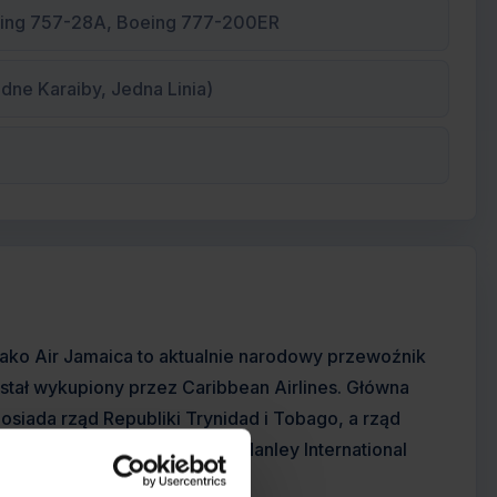
oeing 757-28A, Boeing 777-200ER
dne Karaiby, Jedna Linia)
 jako Air Jamaica to aktualnie narodowy przewoźnik
ostał wykupiony przez Caribbean Airlines. Główna
osiada rząd Republiki Trynidad i Tobago, a rząd
łem lotniczym jest Norman Manley International