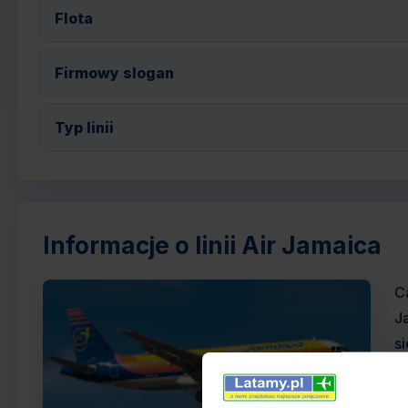
Flota
Firmowy slogan
Typ linii
Informacje o linii Air Jamaica
C
J
s
J
A