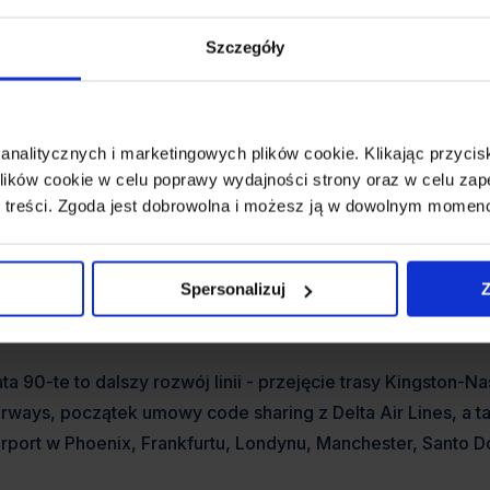
inie powstały w październiku 1968 roku a pierwsze trasy łą
Szczegóły
iami. W tamtym czasie jamajski rząd posiadał główną część 
spierająca od strony technicznej, konserwacyjnej i logistycz
 analitycznych i marketingowych plików cookie. Klikając przy
 latach 70-tych linie gwałtownie się rozwinęły. Dodano loty
ików cookie w celu poprawy wydajności strony oraz w celu zap
rín International Airport w Puerto Rico, do Filadelfii oraz 
 treści. Zgoda jest dobrowolna i możesz ją w dowolnym momen
sługi daleko dystansowe do Europy wprowadzono w 1974 ro
ouglas DC-8, jednak już na przełomie dekad flotę rozbudo
27, wtedy też rząd wykupił udziały posiadane przez Air Can
Spersonalizuj
Z
prowadzono jednak nowe trasy do Baltimore i Atlanty.
ta 90-te to dalszy rozwój linii - przejęcie trasy Kingston-
irways, początek umowy code sharing z Delta Air Lines, a ta
irport w Phoenix, Frankfurtu, Londynu, Manchester, Santo D