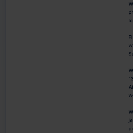
W
p
l
F
w
S
W
1
A
w
W
j
p