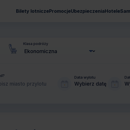
Bilety lotnicze
Promocje
Ubezpieczenia
Hotele
Sam
Klasa podróży
ąd?
Data wylotu
Da
Wybierz datę
Wy