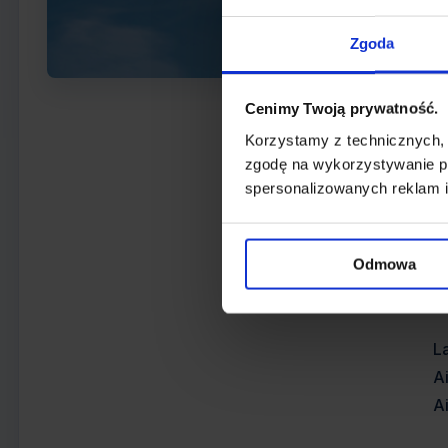
L
Zgoda
M
w
Cenimy Twoją prywatność.
Korzystamy z technicznych,
W
zgodę na wykorzystywanie pl
Ma
spersonalizowanych reklam i
U
D
7
Odmowa
w
La
A
A