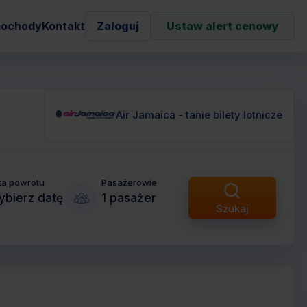
ochody
Kontakt
Zaloguj
Ustaw alert cenowy
Air Jamaica - tanie bilety lotnicze
ta powrotu
Pasażerowie
bierz datę
1 pasażer
Szukaj