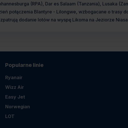
ohannesburga (RPA), Dar es Salaam (Tanzania), Lusaka (Zam
zień połączenia Blantyre - Lilongwe, wzbogacane o trasy do
ozpatrują dodanie lotów na wyspę Likoma na Jeziorze Niasa
Popularne linie
Ryanair
Wizz Air
Easy Jet
Norwegian
LOT