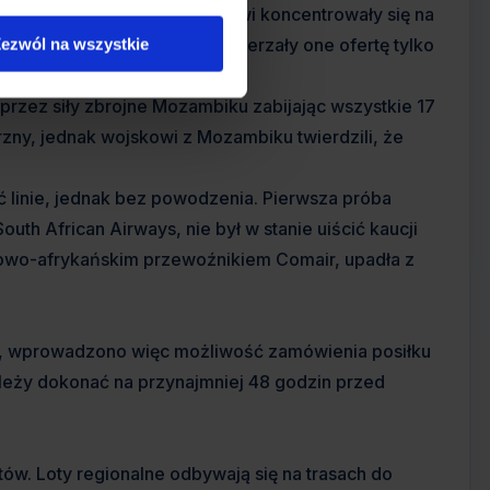
go początku istnienia Air Malawi koncentrowały się na
żne loty do Londynu, ale poszerzały one ofertę tylko
ezwól na wszystkie
 przez siły zbrojne Mozambiku zabijając wszystkie 17
ny, jednak wojskowi z Mozambiku twierdzili, że
ć linie, jednak bez powodzenia. Pierwsza próba
uth African Airways, nie był w stanie uiścić kaucji
iowo-afrykańskim przewoźnikiem Comair, upadła z
ów, wprowadzono więc możliwość zamówienia posiłku
leży dokonać na przynajmniej 48 godzin przed
tów. Loty regionalne odbywają się na trasach do