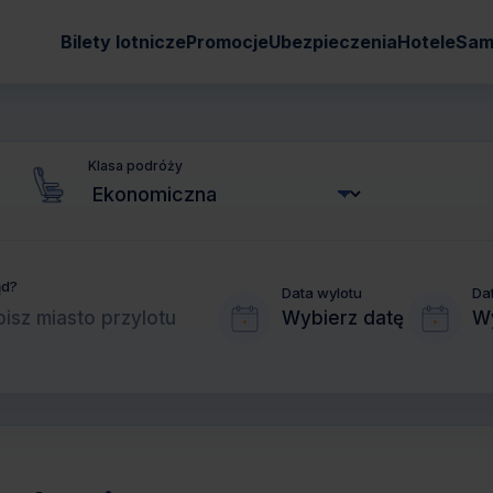
Bilety lotnicze
Promocje
Ubezpieczenia
Hotele
Sam
Klasa podróży
ąd?
Data wylotu
Da
Wybierz datę
Wy