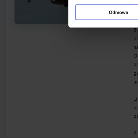
i
l
Odmowa
w
6
o
n
O
p
g
u
L
o
o
Z