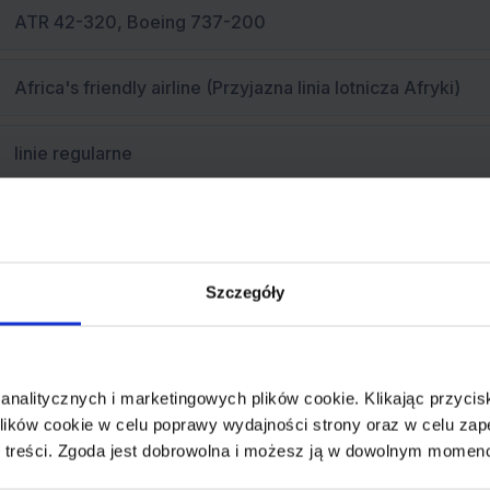
ATR 42-320, Boeing 737-200
Africa's friendly airline (Przyjazna linia lotnicza Afryki)
linie regularne
Szczegóły
ir Malawi Limited to linie lotnicze z bazą w Blantyre na po
leżący w całości do rządu. Z głównej bazy lotniczej na Chile
 analitycznych i marketingowych plików cookie. Klikając przy
amuzu International Airport, operuje regionalnymi lotami pa
ików cookie w celu poprawy wydajności strony oraz w celu zap
 treści. Zgoda jest dobrowolna i możesz ją w dowolnym momen
inie lotnicze rozpoczęły działalność w 1964 roku, początko