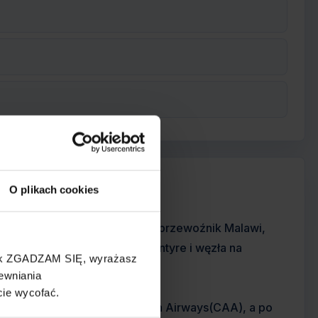
O plikach cookies
łudniu Malawi. Jest to narodowy przewoźnik Malawi,
ka International Airport w Blantyre i węzła na
cisk ZGADZAM SIĘ, wyrażasz
sażerskimi.
ewniania
cie wycofać.
wo jako oddział Central African Airways(CAA), a po