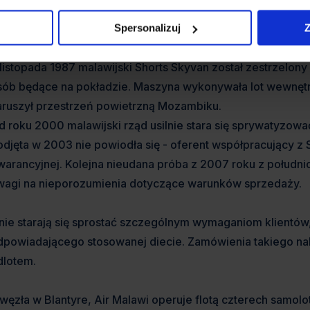
ch rozpadzie trzy lata później stały się niezależne. Od same
otach krajowych i regionalnych. Wyjątek stanowiły dalekobie
Spersonalizuj
Z
 latach 70-tych.
 listopada 1987 malawijski Shorts Skyvan został zestrzelony
sób będące na pokładzie. Maszyna wykonywała lot wewnętrz
aruszył przestrzeń powietrzną Mozambiku.
d roku 2000 malawijski rząd usilnie stara się sprywatyzowa
odjęta w 2003 nie powiodła się - oferent współpracujący z So
warancyjnej. Kolejna nieudana próba z 2007 roku z połudn
wagi na nieporozumienia dotyczące warunków sprzedaży.
inie starają się sprostać szczególnym wymaganiom klient
dpowiadającego stosowanej diecie. Zamówienia takiego na
dlotem.
 węzła w Blantyre, Air Malawi operuje flotą czterech samolo