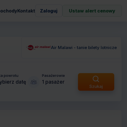
ochody
Kontakt
Zaloguj
Ustaw alert cenowy
Air Malawi - tanie bilety lotnicze
ta powrotu
Pasażerowie
bierz datę
1 pasażer
Szukaj