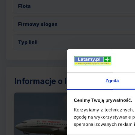
Flota
Firmowy slogan
Typ linii
Informacje o linii Air Malawi
Zgoda
A
Cenimy Twoją prywatność.
na
Korzystamy z technicznych,
K
zgodę na wykorzystywanie pl
spersonalizowanych reklam i
L