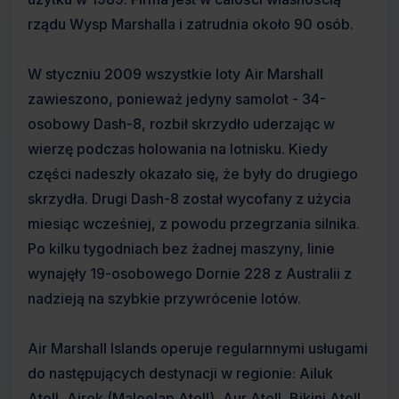
rządu Wysp Marshalla i zatrudnia około 90 osób.
W styczniu 2009 wszystkie loty Air Marshall
zawieszono, ponieważ jedyny samolot - 34-
osobowy Dash-8, rozbił skrzydło uderzając w
wierzę podczas holowania na lotnisku. Kiedy
części nadeszły okazało się, że były do drugiego
skrzydła. Drugi Dash-8 został wycofany z użycia
miesiąc wcześniej, z powodu przegrzania silnika.
Po kilku tygodniach bez żadnej maszyny, linie
wynajęły 19-osobowego Dornie 228 z Australii z
nadzieją na szybkie przywrócenie lotów.
Air Marshall Islands operuje regularnnymi usługami
do następujących destynacji w regionie: Ailuk
Atoll, Airok (Maloelap Atoll), Aur Atoll, Bikini Atoll,