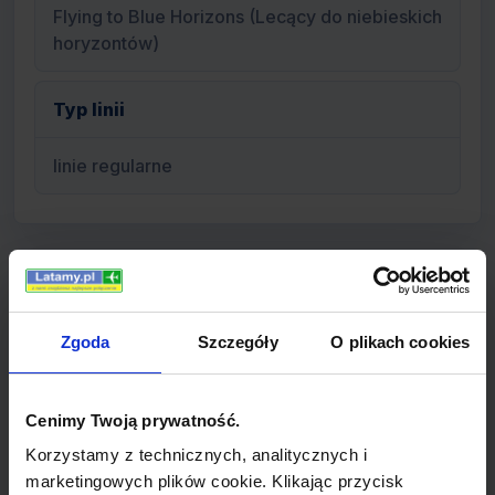
Flying to Blue Horizons (Lecący do niebieskich
horyzontów)
Typ linii
linie regularne
Informacje o linii Air Marshall
Islands
Zgoda
Szczegóły
O plikach cookies
Cenimy Twoją prywatność.
Korzystamy z technicznych, analitycznych i
marketingowych plików cookie. Klikając przycisk