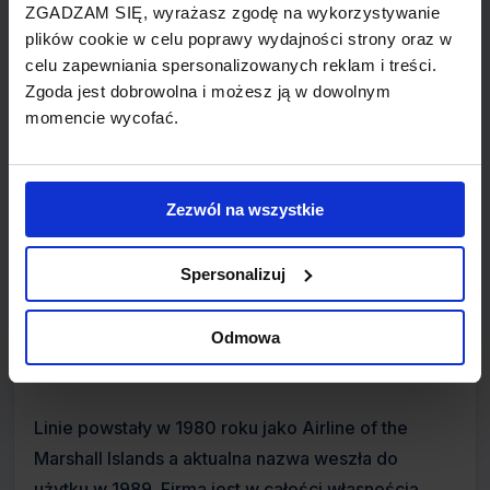
ZGADZAM SIĘ, wyrażasz zgodę na wykorzystywanie
plików cookie w celu poprawy wydajności strony oraz w
celu zapewniania spersonalizowanych reklam i treści.
Zgoda jest dobrowolna i możesz ją w dowolnym
momencie wycofać.
Air Marshall Islands to linie lotnicze z siedzibą w
Zezwól na wszystkie
Majuro na Wyspach Marshalla. Jest to flagowy
przewoźnik tego wyspiarskiego państwa oraz
mianowany oficjalny przewoźnik rządu Tuvalu,
Spersonalizuj
operujący lotami między wyspami południowego
Pacyfiku. Główna baza lotnicza umiejscowiona jest
Odmowa
na Marshall Islands International Airport w Majuro.
Linie powstały w 1980 roku jako Airline of the
Marshall Islands a aktualna nazwa weszła do
użytku w 1989. Firma jest w całości własnością