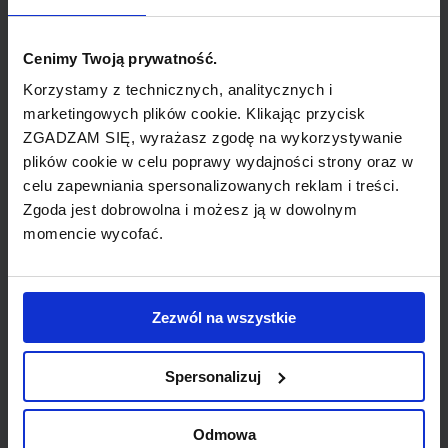
Vanuatu odzyskało niepodległość od Wielkiej
Brytanii i Francji. Niezbędne było wsparcie ze
Cenimy Twoją prywatność.
strony Ansett Airlines więc zawarto pięcioletnie
Korzystamy z technicznych, analitycznych i
porozumienie, na mocy którego Ansett udostępniał
marketingowych plików cookie. Klikając przycisk
ZGADZAM SIĘ, wyrażasz zgodę na wykorzystywanie
flotę oraz wprawny personel. Poza tym Ansett
plików cookie w celu poprawy wydajności strony oraz w
przejmował 40% udziałów nowej linii a pozostała
celu zapewniania spersonalizowanych reklam i treści.
część znajdowała się w gestii rządu Vanuatu.
Zgoda jest dobrowolna i możesz ją w dowolnym
Pierwszy lot Air Vanuatu, odbyty z wykorzystaniem
momencie wycofać.
maszyny McDonnell Douglas DC-9-31 należącej i
obsługiwanej przez Ansett, wystartował z Sydney
do Port Vila 5 września 1981 roku. W marcu 1986
Zezwól na wszystkie
porozumienie z Ansett dobiegło końca i linie
zostały uziemione. W następnym roku linie
Spersonalizuj
przywrócono, jako własność rządu Vanuatu.
Podpisano umowę komercyjną z Australian Airlines
Odmowa
i odnowiono cotygodniową ofertę na trasie Sydney