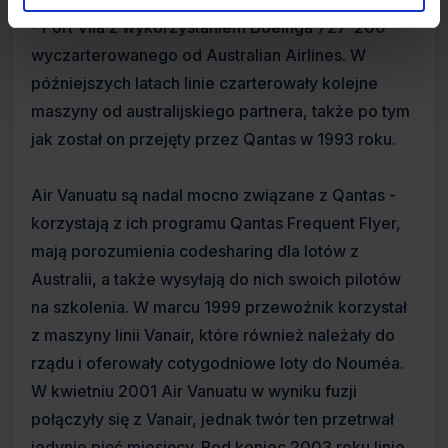
- Port Vila z wykorzystaniem Boeinga 727-200
wyczarterowanego od Australian Airlines. W
późniejszych latach linie czarterowały kolejne
maszyny od australijskiego partnera, także po tym
jak został on przejęty przez Qantas w 1993 roku.
Air Vanuatu są nadal mocno związane z Qantas -
korzystają z ich programu Qantas Frequent Flyer,
mają porozumienia codesharing dla lotów z
Australii, a także wysyłają do nich swoich pilotów
na szkolenia. W marcu 1999 przewoźnik korzystał
z maszyny linii Vanair, które również należały do
rządu i oferowały cotygodniowe loty do Nouméa.
W kwietniu 2001 Air Vanuatu w wyniku fuzji
połączyły się z Vanair, jednak twór ten przetrwał
jedynie pięć miesięcy. Pod koniec 2003 roku linie