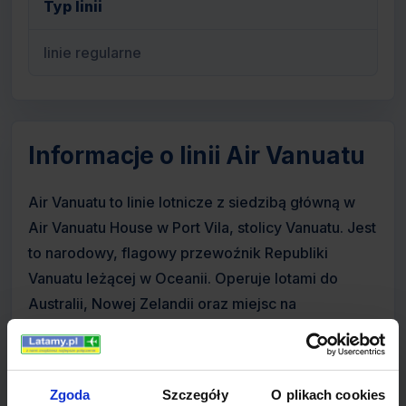
Typ linii
linie regularne
Informacje o linii Air Vanuatu
Air Vanuatu to linie lotnicze z siedzibą główną w
Air Vanuatu House w Port Vila, stolicy Vanuatu. Jest
to narodowy, flagowy przewoźnik Republiki
Vanuatu leżącej w Oceanii. Operuje lotami do
Australii, Nowej Zelandii oraz miejsc na
Południowym Pacyfiku. Główną bazą lotniczą linii
jest Bauerfield International Airport w Port Vila.
Zgoda
Szczegóły
O plikach cookies
Linie lotnicze powstały w 1981 roku, po tym jak