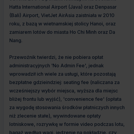
Hatta International Airport (Java) oraz Denpasar
(Bali) Airport, VietJet AirAsia zaistniała w 2010
roku, z bazą w wietnamskiej stolicy Hanoi, oraz
zamiarem lotów do miasta Ho Chi Minh oraz Da
Nang.
Przewoźnik twierdzi, że nie pobiera opłat
administracyjnych 'No Admin Fee', jednak
wprowadził ich wiele za usługi, które pozostają
bezpłatne gdzieindziej: seating fee (naliczana za
wcześniejszy wybór miejsca, wyższa dla miejsc
bliżej frontu lub wyjść), 'convenience fee' (opłata
za wygodę stosowania środków płatniczych innych
niż zlecenie stałe), wywindowane opłaty
lotniskowe, rozrywkę w formie video podczas lotu,
bagaż według wagi, jedzenie na pokładzie, czy