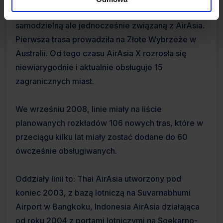
W tym samym roku utworzono AirAsia X, jako linię
samodzielną ale jednocześnie związaną z AirAsia.
Pierwsza trasa prowadziła na Złote Wybrzeże w
Australii. Od tego czasu AirAsia X rozrosła się
niewiarygodnie i aktualnie obsługuje 15
zagranicznych miast.
We wrześniu 2008, linie miały na liście
planowanych rozkładów 106 nowych tras, które w
przeciągu kilku lat miały zostać dodane do 60
ówcześnie obsługiwanych.
Oddziały linii to: Thai AirAsia utworzony pod
koniec 2003, z bazą lotniczą na Suvarnabhumi
Airport w Bangkoku, Indonesia AirAsia działająca
od roku 2004 z portami lotniczymi na Soekarno-