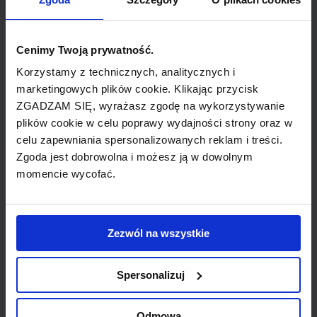
Soekarno-Hatta International Airport.
Cenimy Twoją prywatność.
AirAsia zdobyła nagrodę Skytrax dla najlepszej
Korzystamy z technicznych, analitycznych i
taniej liniii w roku 2009 i 2010. Przewoźnik
marketingowych plików cookie. Klikając przycisk
wyróżnił się najniższymi kosztami operacyjnymi na
ZGADZAM SIĘ, wyrażasz zgodę na wykorzystywanie
poziomie 0,035 USD/siedzenio-kilometr w 2010
plików cookie w celu poprawy wydajności strony oraz w
roku. Jednocześnie jako pierwszy w regionie,
celu zapewniania spersonalizowanych reklam i treści.
wprowadził całkowicie bezbiletowy system
Zgoda jest dobrowolna i możesz ją w dowolnym
momencie wycofać.
podróży.
W kwietniu 2007 roku AirAsia ogłosiła trzyletnie
partnerstwo z brytyjskią drużyną Formuły 1 AT&T
Zezwól na wszystkie
Williams. Nazwa firmy była umieszczona na
kaskach Nico Rosberga i Alexandra Wurza, oraz na
Spersonalizuj
spojlerach i maskach samochodów.
Odmowa