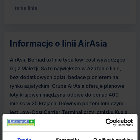
tanie linie
Informacje o linii AirAsia
AirAsia Berhad to linie typu low-cost wywodzące
się z Malezji. Są to największe w Azji tanie linie,
bez dodatkowych opłat, będące pionierem na
rynku azjatyckim. Grupa AirAsia oferuje planowe
loty krajowe i międzynarodowe do ponad 400
miejsc w 25 krajach. Głównym portem lotniczym
jest Low-Cost Carrier Terminal przy lotnisku Kuala
Lumpur International Airport. Linie partnerskie Thai
AirAsia i Indonesia AirAsia posiadają swoje porty
odpowiednio na Suvarnabhumi Airport oraz
Zgoda
Szczegóły
O plikach cookies