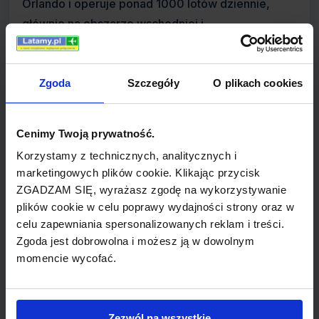
Orlando i operuje ponad 1000 lotów dziennie,
głównie na obszarze wschodniej i
środkowozachodniej części USA. Podstawowe
porty lotnicze linii to Hartsfield-Jackson Atlanta
International Airport, skąd dziennie odlatuje ponad
Zgoda
Szczegóły
O plikach cookies
270 maszyn, oraz General Mitchell International
Airport w Milwaukee, Wisconsin. Bazami
Cenimy Twoją prywatność.
pomocniczymi pozostają Baltimore-Washington
Korzystamy z technicznych, analitycznych i
International Thurgood Marshall Airport i Orlando
marketingowych plików cookie. Klikając przycisk
International Airport.
ZGADZAM SIĘ, wyrażasz zgodę na wykorzystywanie
plików cookie w celu poprawy wydajności strony oraz w
AirTran Airways sięga korzeniami do roku 1992
celu zapewniania spersonalizowanych reklam i treści.
Zgoda jest dobrowolna i możesz ją w dowolnym
kiedy to utworzono linie ValuJet Airlines w Georgii,
momencie wycofać.
USA. Twórcami byli weterani przemysłu
lotniczego, do których należała grupa
wcześniejszych Southern Airways oraz piloci,
Zezwól na wszystkie