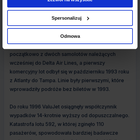
mechanicy i stewardzi z niedziałających już
Eastern Air Lines.
Spersonalizuj
Utworzone by wypełnić lukę na lotnisku Hartsfield-
Jackson Atlanta International Airport po upadku
Odmowa
Eastern Air Lines, ValuJet Airlines korzystały
początkowo z dwóch samolotów należących
wcześniej do Delta Air Lines, a pierwszy
komercyjny lot odbył się w październiku 1993 roku
z Atlanty do Tampa. Linie były pierwszymi, które
wprowadziły podróże bez biletów w 1993.
Do roku 1996 ValuJet osiągnęły współczynnik
wypadków 14-krotnie wyższy od dopuszczalnego.
Katastrofa lotu 592, w której zginęło 110
pasażerów, spowodowała bardziej badawcze