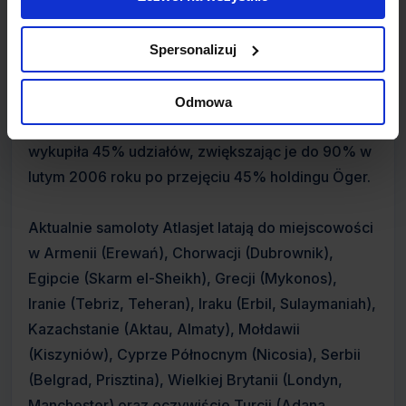
Linie powstały w marcu 2001 roku i w ciągu kilku
Spersonalizuj
miesięcy rozpoczęły działalność. Formalnie znane
jako Atlasjet International Airlines, linie stanowiły
Odmowa
filię firmy Öger Holdings. W roku 2004 Grupa ETS
wykupiła 45% udziałów, zwiększając je do 90% w
lutym 2006 roku po przejęciu 45% holdingu Öger.
Aktualnie samoloty Atlasjet latają do miejscowości
w Armenii (Erewań), Chorwacji (Dubrownik),
Egipcie (Skarm el-Sheikh), Grecji (Mykonos),
Iranie (Tebriz, Teheran), Iraku (Erbil, Sulaymaniah),
Kazachstanie (Aktau, Almaty), Mołdawii
(Kiszyniów), Cyprze Północnym (Nicosia), Serbii
(Belgrad, Prisztina), Wielkiej Brytanii (Londyn,
Manchester) oraz oczywiście Turcji (Adana,