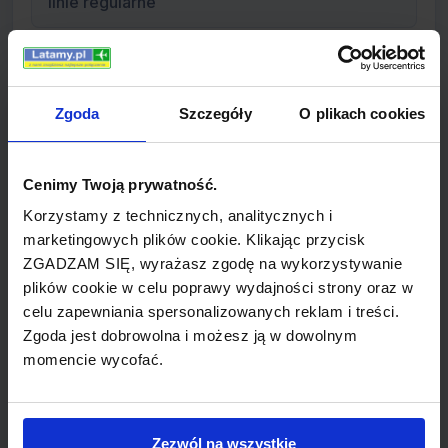
linie regularne
Informacje o linii Atlasjet
Zgoda
Szczegóły
O plikach cookies
Atlasjet to tureckie linie lotnicze z siedzibą w
Cenimy Twoją prywatność.
dzielnicy Florya w stambulskim dystrykcie
Korzystamy z technicznych, analitycznych i
Bakirköy. Przewoźnik operuje regularnymi,
marketingowych plików cookie. Klikając przycisk
pasażerskimi lotami krajowymi i
ZGADZAM SIĘ, wyrażasz zgodę na wykorzystywanie
międzynarodowymi, a także czarterowymi do
plików cookie w celu poprawy wydajności strony oraz w
Europy, Kazachstanu i Zjednoczonych Emiratów
celu zapewniania spersonalizowanych reklam i treści.
Arabskich. Portami lotniczymi przeważnie
Zgoda jest dobrowolna i możesz ją w dowolnym
momencie wycofać.
wykorzystywanymi przez linie są Atatürk
International Airport w Stambule, Ercan Airport w
Cyprze Północnym, Adnan Menderes Airport w
Zezwól na wszystkie
Izmirze lub Antalya Airport.