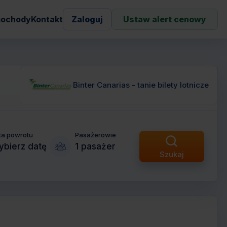
ochody
Kontakt
Zaloguj
Ustaw alert cenowy
Binter Canarias - tanie bilety lotnicze
ta powrotu
Pasażerowie
bierz datę
1 pasażer
Szukaj