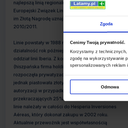
najlepszą linią regionalną w Europie, a w 2010
Europejski Związek Linii Regionalnych przyznał
im Złotą Nagrodę uznając za linię roku
Zgoda
2010/2011.
Linie powstały w 1988 roku i rozpoczęły
Cenimy Twoją prywatność.
działalność rok później. Zostały utworzone jako
Korzystamy z technicznych,
oddział linii Iberia. Z końcem roku 1999 SEPI
zgodę na wykorzystywanie pl
spersonalizowanych reklam i
(hiszpańska firma holdingowa Iberii)
rozpoczęła prywatyzację Binter Canarias,
jednak piastowała złoty udział wymagający jej
Odmowa
autoryzacji w przypadku transakcji
przekraczających 25% udziałów. Mimo tego
linie należały w całości do Hesperia Inversiones
Aéreas, który dokonał zakupu w 2002 roku.
Aktualnie przewoźnik jest współwłasnością