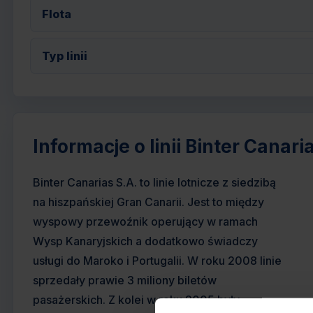
Flota
Typ linii
Informacje o linii Binter Canari
Binter Canarias S.A. to linie lotnicze z siedzibą
na hiszpańskiej Gran Canarii. Jest to między
wyspowy przewoźnik operujący w ramach
Wysp Kanaryjskich a dodatkowo świadczy
usługi do Maroko i Portugalii. W roku 2008 linie
sprzedały prawie 3 miliony biletów
pasażerskich. Z kolei w roku 2005 były