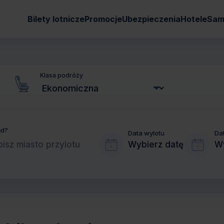
Bilety lotnicze
Promocje
Ubezpieczenia
Hotele
Sam
Klasa podróży
ąd?
Data wylotu
Da
Wybierz datę
Wy