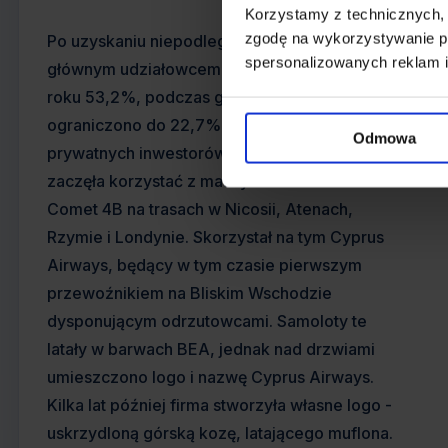
Korzystamy z technicznych,
zgodę na wykorzystywanie pl
Po uzyskaniu niepodległości rząd Cypru stał się
spersonalizowanych reklam i
głównym udziałowcem posiadającym w 1960
roku 53,2%, podczas gdy udział BEA
ograniczono do 22,7% a reszta była w rękach
Odmowa
prywatnych inwestorów. W kwietniu 1960 BEA
zaczęła korzystać z maszyn de Havilland
Comet 4B na trasach w Nicosii, Atenach,
Rzymie i Londynie. Skorzystał na tym Cyprus
Airways, będący w tym czasie pierwszym
przewoźnikiem na Bliskim Wschodzie
dysponującym odrzutowcami. Samoloty te
latały w barwach BEA, jednak nad drzwiami
umieszczono logo i nazwę Cyprus Airways.
Kilka lat później firma stworzyła własne logo -
uskrzydloną górską kozę, latającego muflona.