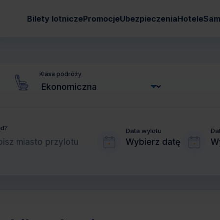
Bilety lotnicze
Promocje
Ubezpieczenia
Hotele
Sam
Klasa podróży
ąd?
Data wylotu
Da
Wybierz datę
Wy