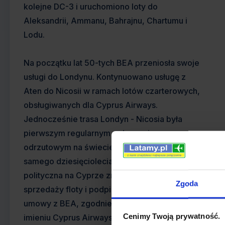
kolejne DC-3 i uruchomiono loty do
Aleksandrii, Ammanu, Bahrajnu, Chartumu i
Lodu.
Na początku lat 50-tych BEA przeniosła swoje
usługi do Londynu. Kontynuowano usługę z
Aten do Nicosii w ramach lotów czarterowych,
obsługiwanych dla Cyprus Airways.
Jednocześnie trasa Londyn - Nicosia była
pierwszym regularnym połączeniem
odrzutowym na świecie. Pod koniec tego
samego dziesięciolecia niepewna sytuacja
polityczna na Cyprze zmusiła linie do
Zgoda
sprzedaży floty i podpisania pięcioletniej
umowy z BEA, zgodnie z którą działała ona w
Cenimy Twoją prywatność.
imieniu Cyprus Airways.