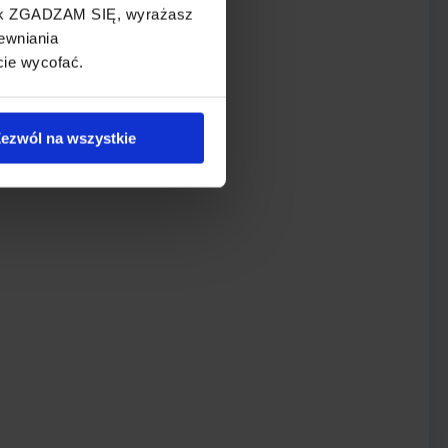
cisk ZGADZAM SIĘ, wyrażasz
ewniania
cie wycofać.
ezwól na wszystkie