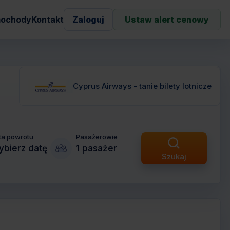
ochody
Kontakt
Zaloguj
Ustaw alert cenowy
Cyprus Airways - tanie bilety lotnicze
ta powrotu
Pasażerowie
bierz datę
1 pasażer
Szukaj