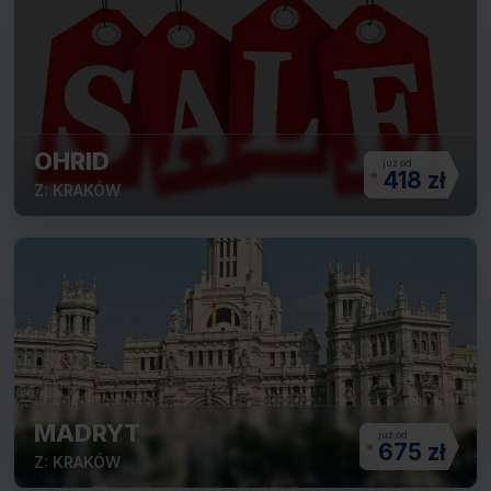
OHRID
418 zł
Z: KRAKÓW
MADRYT
675 zł
Z: KRAKÓW