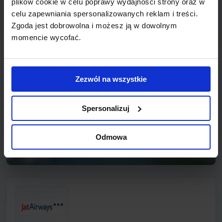
plików cookie w celu poprawy wydajności strony oraz w
celu zapewniania spersonalizowanych reklam i treści.
WALENCJA
471 zł
Zgoda jest dobrowolna i możesz ją w dowolnym
Z: KRAKÓW
momencie wycofać.
Zezwól na wszystkie
Spersonalizuj
Odmowa
WENECJA
471 zł
Z: KRAKÓW