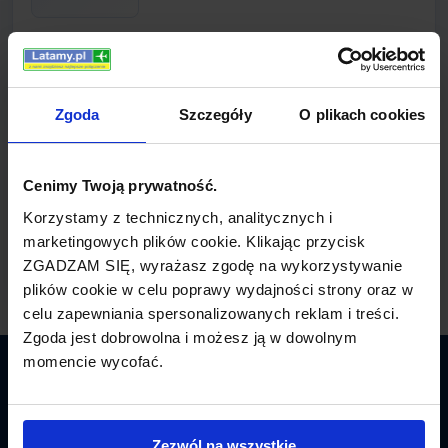
LINIE LOTNICZE
Snowflake - bilety lotnicze
Zgoda
Szczegóły
O plikach cookies
Informacje o linii Snowflake
Cenimy Twoją prywatność.
Korzystamy z technicznych, analitycznych i
Snowflake oferuje loty do kilku europejskich miast
marketingowych plików cookie. Klikając przycisk
z lotnisk w Sztokhomie i Kopenhadze.
ZGADZAM SIĘ, wyrażasz zgodę na wykorzystywanie
plików cookie w celu poprawy wydajności strony oraz w
celu zapewniania spersonalizowanych reklam i treści.
Zgoda jest dobrowolna i możesz ją w dowolnym
momencie wycofać.
Latamy.pl
Bilety lotnicze
Zezwól na wszystkie