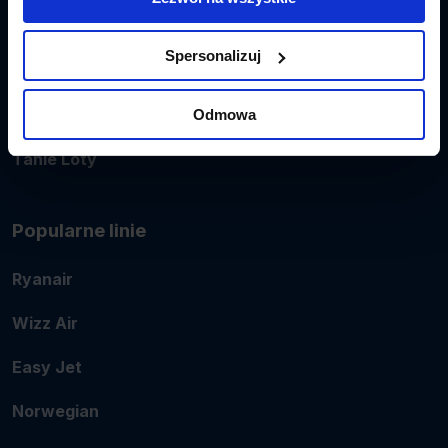
Promocje
Spersonalizuj
Linie lotnicze
Lotniska
Odmowa
Tanie Loty
Popularne linie
Ryanair
Wizz Air
Easy Jet
Norwegian