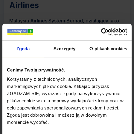
Airlines
Malaysia Airlines System Berhad, działający jako
Malaysia Airlines to należący do państwa
narodowy przewoźnik Malezji. Linie operują lotami
ze swojej głównej bazy Kuala Lumpur International
Zgoda
Szczegóły
O plikach cookies
Airport oraz węzła pomocniczego w Kota Kinabalu.
Siedziba firmy znajduje się przy lotnisku Sultan
Cenimy Twoją prywatność.
Abdul Aziz Shah Airport w okręgu Subang stanu
Selangor.
Korzystamy z technicznych, analitycznych i
marketingowych plików cookie. Klikając przycisk
ZGADZAM SIĘ, wyrażasz zgodę na wykorzystywanie
Linie rozpoczęły działalność w 1947 roku jako
plików cookie w celu poprawy wydajności strony oraz w
Malayan Airways. Nazwę zmieniono, kiedy Malezja
celu zapewniania spersonalizowanych reklam i treści.
zdobyła niepodległość a następnie w ramach
Zgoda jest dobrowolna i możesz ją w dowolnym
współpracy linie działały jako Malaysia-Singapore
momencie wycofać.
Airlines. Twór ten jednak nie przetrwał długo i