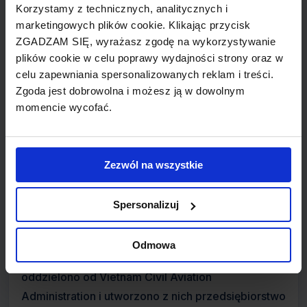
Korzystamy z technicznych, analitycznych i
marketingowych plików cookie. Klikając przycisk
Początki linii lotniczych wiążą się z 1956 rokiem,
ZGADZAM SIĘ, wyrażasz zgodę na wykorzystywanie
kiedy to rząd Północnowietnamski upaństwowił
plików cookie w celu poprawy wydajności strony oraz w
lotnisko Gia Lam Airport tworząc przy okazji
celu zapewniania spersonalizowanych reklam i treści.
Vietnam Civil Aviation. Linie były wtedy częścią sił
Zgoda jest dobrowolna i możesz ją w dowolnym
zbrojnych, przeznaczoną dla potrzeb cywilnych.
momencie wycofać.
Flota składała się w tym czasie z podstarzałych
maszyn sowieckich, z uwagi na embargo
zakazujące liniom wynajmowania lub kupowania
Zezwól na wszystkie
amerykańskiej technologii i części. Okres 1954 -
1975 to czas Wojny wietnamskiej, która
Spersonalizuj
uniemożliwiała rozwój linii nie był możliwy.
Odmowa
W roku 1993 ukończono restrukturyzację, linie
oddzielono od Vietnam Civil Aviation
Administration i utworzono z nich przedsiębiorstwo