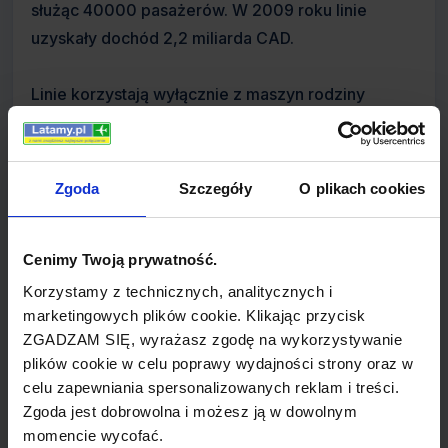
służąc 40000 pasażerów. W 2009 roku linie
uzyskały dochód 2,2 miliarda CAD.
Linie korzystają wyłącznie z maszyn rodziny
Boeing 737 Next Generation. Główna siedziba
oraz baza lotnicza znajduje się przy Calgary
International Airport, a drugi największy port to
Zgoda
Szczegóły
O plikach cookies
Toronto Pearson International Airport, będący
jednocześnie głównym punktem łączącym na
Cenimy Twoją prywatność.
wschodzie Kanady.
Korzystamy z technicznych, analitycznych i
marketingowych plików cookie. Klikając przycisk
Twórcy linii Clive Beddoe, David Neeleman, Mark
ZGADZAM SIĘ, wyrażasz zgodę na wykorzystywanie
Hill, Tim Morgan i Donald Bell, korzystali z modeli
plików cookie w celu poprawy wydajności strony oraz w
biznesowych innych tanich przewoźników,
celu zapewniania spersonalizowanych reklam i treści.
wprowadzonych wcześniej przez Southwest
Zgoda jest dobrowolna i możesz ją w dowolnym
Airlines oraz Morris Air w Stanach Zjednoczonych.
momencie wycofać.