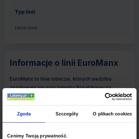
Typ linii
tanie linie
Informacje o linii EuroManx
EuroManx to linie lotnicze, których siedziba
znajdowała się przy lotnisku Ronaldsway na
Wyspie Man, położonej na Morzu Irlandzkim.
Przewoźnik oferował loty pasażerskie w obrębie
regionu oraz czartery biznesowe. Główną bazą był
Zgoda
Szczegóły
O plikach cookies
port Isle of Man Airport.
Cenimy Twoją prywatność.