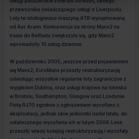
usługi pasażerskie Emerald Airways, taniego
przewoźnika świadczącego usługi z Liverpoolu.
Loty te obsługiwano maszyną ATR wynajmowaną
od Aer Arann. Konkurencja ze strony Manx2 na
trasie do Belfastu zwiększyła się, gdy Manx2
wprowadziły 10 usług dziennie.
W październiku 2005, jeszcze przed pojawieniem
się Manx2, EuroManx przeszły restrukturyzację
odwołując wszystkie regularne loty zagraniczne z
wyjątkiem Dublina, oraz usługi krajowe na lotniska
w Bristolu, Southampton, Glasgow oraz Londynie.
Flotę RJ70 zgodnie z ogłoszeniem wycofano z
eksploatacji, jednak obie jednostki nadal latały, do
ostatecznego wycofania ich w lutym 2006. Linie
przeszły wtedy kolejną restrukturyzację i wycofały