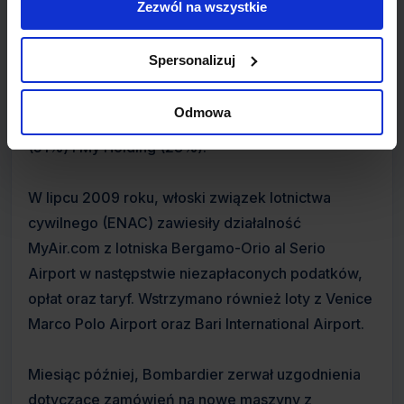
Zezwól na wszystkie
wykorzystaniu trzech maszyn Airbus A320-200
podnajmowanych od innych firm. Niebawem
Spersonalizuj
przewoźnik zakupił własną maszynę tego typu.
MyAir.com wspierane były przez zarząd Volare
Odmowa
Airlines a współwłaścicielami linii były Triskel SRL
(51%) i My Holding (23%).
W lipcu 2009 roku, włoski związek lotnictwa
cywilnego (ENAC) zawiesiły działalność
MyAir.com z lotniska Bergamo-Orio al Serio
Airport w następstwie niezapłaconych podatków,
opłat oraz taryf. Wstrzymano również loty z Venice
Marco Polo Airport oraz Bari International Airport.
Miesiąc później, Bombardier zerwał uzgodnienia
dotyczące zamówień na nowe maszyny z