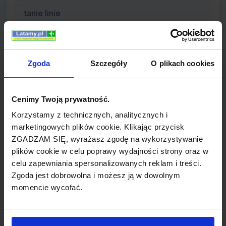
tanie linie
Zgoda
Szczegóły
O plikach cookies
Informacje o linii MyAir.com
My Way Airlines S.r.l., działające jako MyAir.com,
Cenimy Twoją prywatność.
były tanią linią z siedzibą w Torri di Quartesolo, we
Korzystamy z technicznych, analitycznych i
włoskiej miejscowości Vicenza. Obsługiwały
marketingowych plików cookie. Klikając przycisk
regularne loty łączące dziesiątki włoskich miast
ZGADZAM SIĘ, wyrażasz zgodę na wykorzystywanie
plików cookie w celu poprawy wydajności strony oraz w
oraz loty międzynarodowe do Francji, Rumunii,
celu zapewniania spersonalizowanych reklam i treści.
Bułgarii, Turcji, Maroko, Hiszpanii, Belgi i Holandii.
Zgoda jest dobrowolna i możesz ją w dowolnym
Główną bazę stanowiło lotnisko Orio al Serio,
momencie wycofać.
Bergamo, niedaleko Milanu.
Linie rozpoczęły działalność w 2004 roku przy