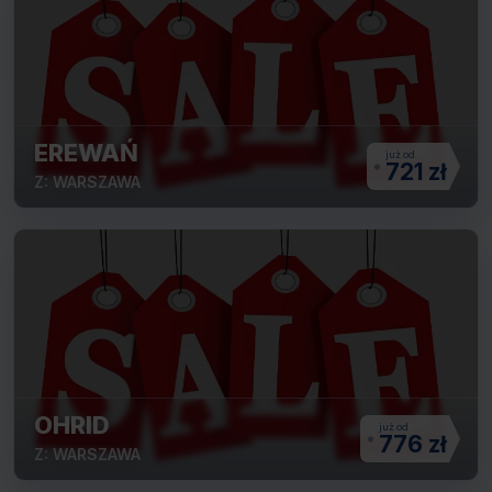
EREWAŃ
721 zł
Z: WARSZAWA
OHRID
776 zł
Z: WARSZAWA