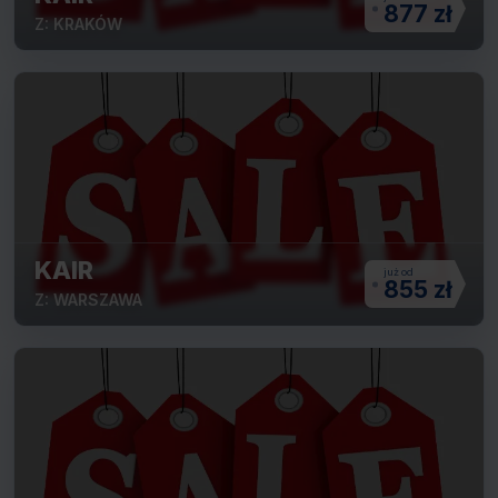
877 zł
Z: KRAKÓW
KAIR
855 zł
Z: WARSZAWA