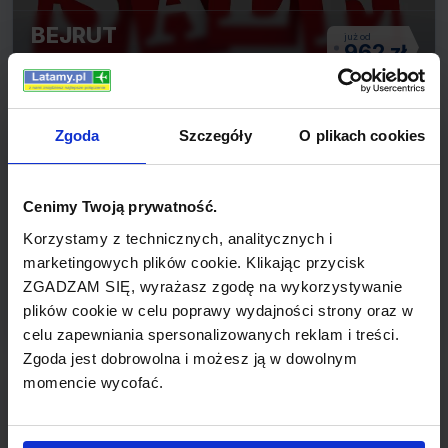
BEJRUT
962 zł
Z: KRAKÓW
Zgoda
Szczegóły
O plikach cookies
Cenimy Twoją prywatność.
Korzystamy z technicznych, analitycznych i
marketingowych plików cookie. Klikając przycisk
IZMIR
ZGADZAM SIĘ, wyrażasz zgodę na wykorzystywanie
888 zł
Z: WARSZAWA
plików cookie w celu poprawy wydajności strony oraz w
celu zapewniania spersonalizowanych reklam i treści.
Zgoda jest dobrowolna i możesz ją w dowolnym
momencie wycofać.