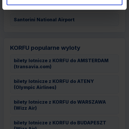
Saloniki Airport
Santorini National Airport
KORFU popularne wyloty
bilety lotnicze z KORFU do AMSTERDAM
(transavia.com)
bilety lotnicze z KORFU do ATENY
(Olympic Airlines)
bilety lotnicze z KORFU do WARSZAWA
(Wizz Air)
bilety lotnicze z KORFU do BUDAPESZT
(Wizz Air)