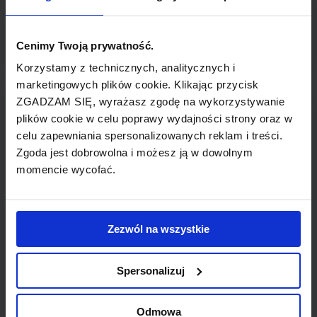
Sprawdź hotele w Booking.com
Cenimy Twoją prywatność.
Korzystamy z technicznych, analitycznych i
marketingowych plików cookie. Klikając przycisk
GRECJA - lotniska
ZGADZAM SIĘ, wyrażasz zgodę na wykorzystywanie
plików cookie w celu poprawy wydajności strony oraz w
Ateny Eleftherios Venizelos International
celu zapewniania spersonalizowanych reklam i treści.
Airport
Zgoda jest dobrowolna i możesz ją w dowolnym
momencie wycofać.
Heraklion International Airport
Kos International Airport Hippocrates
Zezwól na wszystkie
Mykonos National Airport
Spersonalizuj
Rodos Diagoras Airport
Odmowa