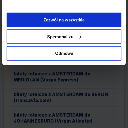
bilety lotnicze z AMSTERDAM do
WARSZAWA (LOT)
Zezwól na wszystkie
bilety lotnicze z AMSTERDAM do CALGARY
Spersonalizuj
(Condor)
bilety lotnicze z AMSTERDAM do
Odmowa
DALAMAN (transavia.com)
bilety lotnicze z AMSTERDAM do
MEDIOLAN (Virgin Express)
bilety lotnicze z AMSTERDAM do BERLIN
(transavia.com)
bilety lotnicze z AMSTERDAM do
JOHANNESBURG (Virgin Atlantic)