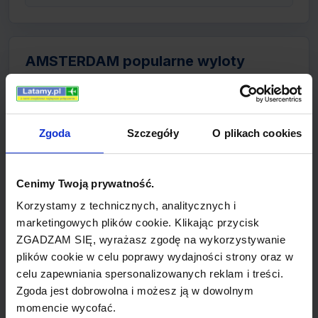
AMSTERDAM popularne wyloty
bilety lotnicze z AMSTERDAM do HAVANA
(Condor)
Zgoda
Szczegóły
O plikach cookies
bilety lotnicze z AMSTERDAM do BELFAST
(easyJet)
Cenimy Twoją prywatność.
bilety lotnicze z AMSTERDAM do PUERTO
Korzystamy z technicznych, analitycznych i
PLATA (Condor)
marketingowych plików cookie. Klikając przycisk
ZGADZAM SIĘ, wyrażasz zgodę na wykorzystywanie
bilety lotnicze z AMSTERDAM do GIRONA
plików cookie w celu poprawy wydajności strony oraz w
(Basiq Air)
celu zapewniania spersonalizowanych reklam i treści.
Zgoda jest dobrowolna i możesz ją w dowolnym
bilety lotnicze z AMSTERDAM do
momencie wycofać.
VANCOUVER (Condor)