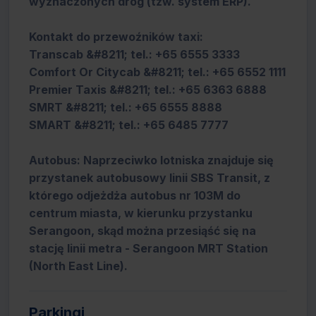
wyznaczonych dróg (tzw. system ERP).
Kontakt do przewoźników taxi:
Transcab &#8211; tel.: +65 6555 3333
Comfort Or Citycab &#8211; tel.: +65 6552 1111
Premier Taxis &#8211; tel.: +65 6363 6888
SMRT &#8211; tel.: +65 6555 8888
SMART &#8211; tel.: +65 6485 7777
Autobus: Naprzeciwko lotniska znajduje się
przystanek autobusowy linii SBS Transit, z
którego odjeżdża autobus nr 103M do
centrum miasta, w kierunku przystanku
Serangoon, skąd można przesiąść się na
stację linii metra - Serangoon MRT Station
(North East Line).
Parkingi