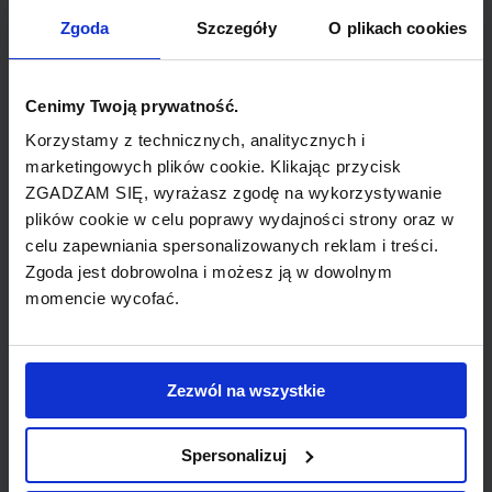
bilety lotnicze z SINGAPUR do KAPSZTAD
Zgoda
Szczegóły
O plikach cookies
(Virgin Atlantic)
bilety lotnicze z SINGAPUR do CHICAGO
Cenimy Twoją prywatność.
(Virgin Atlantic)
Korzystamy z technicznych, analitycznych i
bilety lotnicze z SINGAPUR do BOSTON
marketingowych plików cookie. Klikając przycisk
(Virgin Atlantic)
ZGADZAM SIĘ, wyrażasz zgodę na wykorzystywanie
plików cookie w celu poprawy wydajności strony oraz w
bilety lotnicze z SINGAPUR do
celu zapewniania spersonalizowanych reklam i treści.
MANCHESTER (Singapore Airlines)
Zgoda jest dobrowolna i możesz ją w dowolnym
momencie wycofać.
bilety lotnicze z SINGAPUR do
BRIDGETOWN (Virgin Atlantic)
Zezwól na wszystkie
bilety lotnicze z SINGAPUR do AUCKLAND
(Singapore Airlines)
Spersonalizuj
bilety lotnicze z SINGAPUR do SEUL