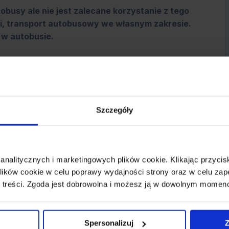
obusy ale nie jest zalecane korzystanie z tego
ci, transport autobusowy we własnym zakresie.
 w autobusie.
Należy korzystać z oficjalnych korporacji, których
Szczegóły
ajdują się dwa parkingi dla samochodów.
 analitycznych i marketingowych plików cookie. Klikając przy
ików cookie w celu poprawy wydajności strony oraz w celu zap
ją: Avis, Budget, Hertz i Europcar.
 treści. Zgoda jest dobrowolna i możesz ją w dowolnym momen
Spersonalizuj
Z