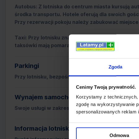
Autobus: Z lotniska do centrum miasta kursują aut
środka transportu. Hotele oferują dla swoich goś
Przy rezerwacji pokoju należy zabukować miejsce
Taxi: Przy lotnisku znajduje się postój taksówek. 
taksówki mają pomarańczowy kolor.
Parkingi
Zgoda
Przy lotnisku, bezpośrednio przed terminalami zn
Cenimy Twoją prywatność.
Wynajem samochodów
Korzystamy z technicznych,
zgodę na wykorzystywanie pl
Swoje usługi w zakresie wynajmu samochodów oferu
spersonalizowanych reklam i
Informacja lotniskowa
Odmowa