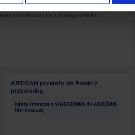
erminali. Informacja dla pasażerów jest dostępna
a lotnisku dostępne są wózki dla
ży skontaktować się z obsługą lotniska.
ABIDŻAN przeloty do Polski z
przesiadką
bilety lotnicze z WARSZAWA do ABIDŻAN
(Air France)