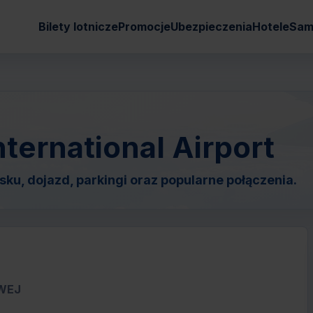
Bilety lotnicze
Promocje
Ubezpieczenia
Hotele
Sam
ternational Airport
ku, dojazd, parkingi oraz popularne połączenia.
OWEJ