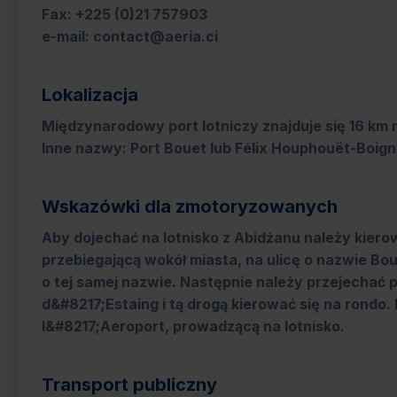
Fax: +225 (0)21 757903
e-mail: contact@aeria.ci
Lokalizacja
Międzynarodowy port lotniczy znajduje się 16 km 
Inne nazwy: Port Bouet lub Félix Houphouët-Boign
Wskazówki dla zmotoryzowanych
Aby dojechać na lotnisko z Abidżanu należy kier
przebiegającą wokół miasta, na ulicę o nazwie Bou
o tej samej nazwie. Następnie należy przejechać 
d&#8217;Estaing i tą drogą kierować się na rondo.
l&#8217;Aeroport, prowadzącą na lotnisko.
Transport publiczny