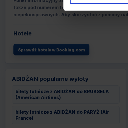
Punkt informacyjny znajduje się w holu głównym t
także pod numerem telefonu +225 0 21 75 79 00. N
niepełnosprawnych. Aby skorzystać z pomocy nale
Hotele
Sprawdź hotele w Booking.com
ABIDŻAN popularne wyloty
bilety lotnicze z ABIDŻAN do BRUKSELA
(American Airlines)
bilety lotnicze z ABIDŻAN do PARYŻ (Air
France)