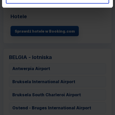
Hotele
Sprawdź hotele w Booking.com
BELGIA - lotniska
Antwerpia Airport
Bruksela International Airport
Bruksela South Charleroi Airport
Ostend - Bruges International Airport