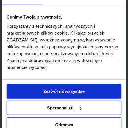
&#8211; 10 euro, od 5 do 8 dni &#8211; 45 euro,
od 9 do 15 dni &#8211; 75 euro, od 16 do 31 dni
Cenimy Twoją prywatność.
&#8211; 105 euro, każdy dodatkowy tydzień
Korzystamy z technicznych, analitycznych i
&#8211; 15 euro.
marketingowych plików cookie. Klikając przycisk
ZGADZAM SIĘ, wyrażasz zgodę na wykorzystywanie
Wynajem samochodów
plików cookie w celu poprawy wydajności strony oraz w
celu zapewniania spersonalizowanych reklam i treści.
Na lotnisku można wynająć samochód od
Zgoda jest dobrowolna i możesz ją w dowolnym
firmy Europcar. Punkt znajduje się w
momencie wycofać.
terminalu pasażerskim.
Informacja lotniskowa
Zezwól na wszystkie
Punkt informacyjny dla turystów jest czynny
24 na dobę, 7 dni w tygodniu i znajduje się w
Spersonalizuj
terminalu pasażerskim. Informacja jest
dostępna także pod numerem telefonu +32 4
Odmowa
341 4618.