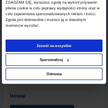
ZGADZAM SIĘ, wyrażasz zgodę na wykorzystywanie
Na lotnisku można wynająć samochód od
plików cookie w celu poprawy wydajności strony oraz w
następujących firm: 4Rent, Hertz, Sixt,
celu zapewniania spersonalizowanych reklam i treści.
Europcar, Loran Rent a Car, Gotur Trans
Zgoda jest dobrowolna i możesz ją w dowolnym
Group. Biura przedstawicieli znajdują się w
momencie wycofać.
hali przylotów.
Zezwól na wszystkie
Informacja lotniskowa
Wszelkie informacje można uzyskać pod
Spersonalizuj
numerem infolinii (+373 22) 525 111 oraz w
punkcie informacyjnym na lotnisku,
znajdującym się w hali odlotów nieopodal
Odmowa
wejścia do terminala.
Hotele