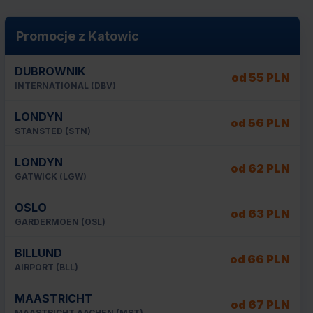
Promocje z Katowic
DUBROWNIK
od 55 PLN
INTERNATIONAL (DBV)
LONDYN
od 56 PLN
STANSTED (STN)
LONDYN
od 62 PLN
GATWICK (LGW)
OSLO
od 63 PLN
GARDERMOEN (OSL)
BILLUND
od 66 PLN
AIRPORT (BLL)
MAASTRICHT
od 67 PLN
MAASTRICHT AACHEN (MST)