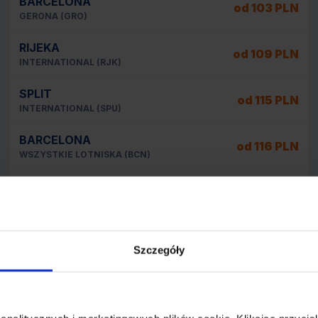
BARCELONA
od 103 PLN
GERONA (GRO)
RIJEKA
od 109 PLN
INTERNATIONAL (RJK)
SPLIT
od 115 PLN
INTERNATIONAL (SPU)
BARCELONA
od 116 PLN
WSZYSTKIE LOTNISKA (BCN)
MEDIOLAN
od 128 PLN
WSZYSTKIE LOTNISKA (MIL)
BOURGAS
od 136 PLN
INTERNATIONAL (BOJ)
Szczegóły
Promocje z Rzeszowa