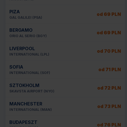
PIZA
od 69 PLN
GAL GALILEI (PSA)
BERGAMO
od 69 PLN
ORIO AL SERIO (BGY)
LIVERPOOL
od 70 PLN
INTERNATIONAL (LPL)
SOFIA
od 71 PLN
INTERNATIONAL (SOF)
SZTOKHOLM
od 72 PLN
SKAVSTA AIRPORT (NYO)
MANCHESTER
od 73 PLN
INTERNATIONAL (MAN)
BUDAPESZT
od 76 PLN