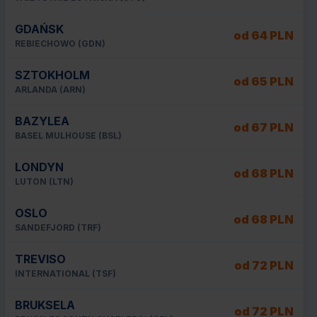
GDAŃSK
od 64 PLN
REBIECHOWO (GDN)
SZTOKHOLM
od 65 PLN
ARLANDA (ARN)
BAZYLEA
od 67 PLN
BASEL MULHOUSE (BSL)
LONDYN
od 68 PLN
LUTON (LTN)
OSLO
od 68 PLN
SANDEFJORD (TRF)
TREVISO
od 72 PLN
INTERNATIONAL (TSF)
BRUKSELA
od 72 PLN