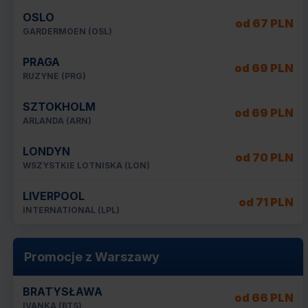
OSLO
od 67 PLN
GARDERMOEN (OSL)
PRAGA
od 69 PLN
RUZYNE (PRG)
SZTOKHOLM
od 69 PLN
ARLANDA (ARN)
LONDYN
od 70 PLN
WSZYSTKIE LOTNISKA (LON)
LIVERPOOL
od 71 PLN
INTERNATIONAL (LPL)
Promocje z Warszawy
BRATYSŁAWA
od 66 PLN
IVANKA (BTS)