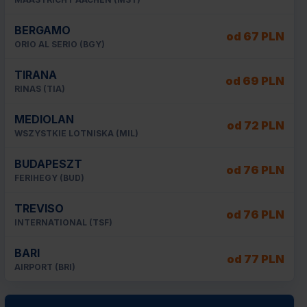
BERGAMO
od 67 PLN
ORIO AL SERIO (BGY)
TIRANA
od 69 PLN
RINAS (TIA)
MEDIOLAN
od 72 PLN
WSZYSTKIE LOTNISKA (MIL)
BUDAPESZT
od 76 PLN
FERIHEGY (BUD)
TREVISO
od 76 PLN
INTERNATIONAL (TSF)
BARI
od 77 PLN
AIRPORT (BRI)