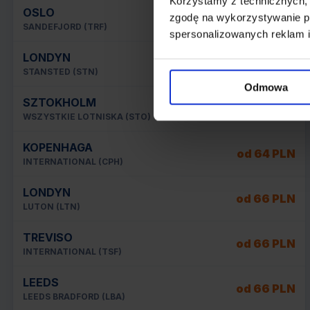
Korzystamy z technicznych,
OSLO
od 61 PLN
zgodę na wykorzystywanie pl
SANDEFJORD (TRF)
spersonalizowanych reklam i
LONDYN
od 62 PLN
STANSTED (STN)
Odmowa
SZTOKHOLM
od 62 PLN
WSZYSTKIE LOTNISKA (STO)
KOPENHAGA
od 64 PLN
INTERNATIONAL (CPH)
LONDYN
od 66 PLN
LUTON (LTN)
TREVISO
od 66 PLN
INTERNATIONAL (TSF)
LEEDS
od 66 PLN
LEEDS BRADFORD (LBA)