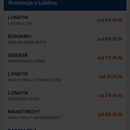
Promocje z Lublina
LONDYN
od 64 PLN
LUTON (LTN)
BERGAMO
od 68 PLN
ORIO AL SERIO (BGY)
GDAŃSK
od 70 PLN
REBIECHOWO (GDN)
LONDYN
od 71 PLN
WSZYSTKIE LOTNISKA (LON)
LONDYN
od 79 PLN
STANSTED (STN)
MAASTRICHT
od 95 PLN
MAASTRICHT AACHEN (MST)