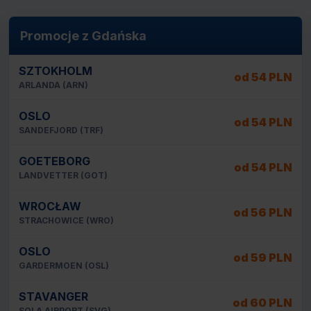
Promocje z Gdańska
SZTOKHOLM
od 54 PLN
ARLANDA (ARN)
OSLO
od 54 PLN
SANDEFJORD (TRF)
GOETEBORG
od 54 PLN
LANDVETTER (GOT)
WROCŁAW
od 56 PLN
STRACHOWICE (WRO)
OSLO
od 59 PLN
GARDERMOEN (OSL)
STAVANGER
od 60 PLN
SOLA AIRPORT (SVG)