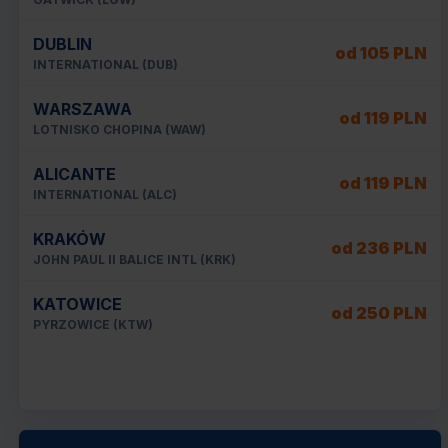
DUBLIN
od 105 PLN
INTERNATIONAL (DUB)
WARSZAWA
od 119 PLN
LOTNISKO CHOPINA (WAW)
ALICANTE
od 119 PLN
INTERNATIONAL (ALC)
KRAKÓW
od 236 PLN
JOHN PAUL II BALICE INTL (KRK)
KATOWICE
od 250 PLN
PYRZOWICE (KTW)