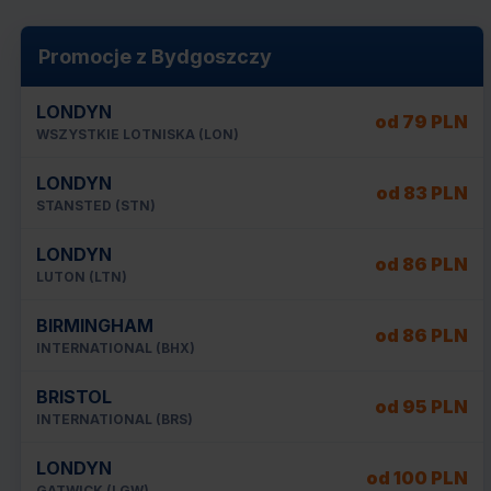
Promocje z Bydgoszczy
LONDYN
od 79 PLN
WSZYSTKIE LOTNISKA (LON)
LONDYN
od 83 PLN
STANSTED (STN)
LONDYN
od 86 PLN
LUTON (LTN)
BIRMINGHAM
od 86 PLN
INTERNATIONAL (BHX)
BRISTOL
od 95 PLN
INTERNATIONAL (BRS)
LONDYN
od 100 PLN
GATWICK (LGW)