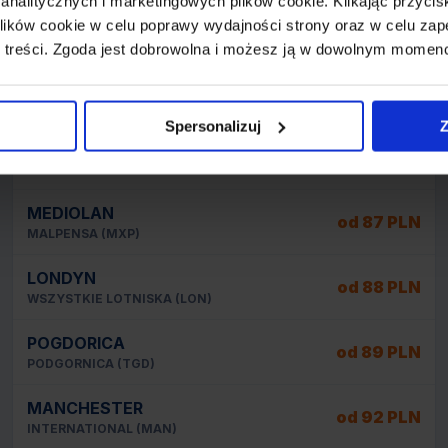
 analitycznych i marketingowych plików cookie. Klikając przy
LONDYN
od 81 PLN
ików cookie w celu poprawy wydajności strony oraz w celu zap
LUTON (LTN)
 treści. Zgoda jest dobrowolna i możesz ją w dowolnym momen
LONDYN
od 82 PLN
STANSTED (STN)
Spersonalizuj
Z
ZADAR
od 86 PLN
ZADAR (ZAD)
MEDIOLAN
od 87 PLN
MALPENSA (MXP)
LONDYN
od 88 PLN
WSZYSTKIE LOTNISKA (LON)
POGDORICA
od 89 PLN
PODGORNICA (TGD)
MANCHESTER
od 92 PLN
INTERNATIONAL (MAN)