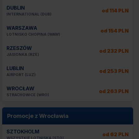
DUBLIN
od 114 PLN
INTERNATIONAL (DUB)
WARSZAWA
od 154 PLN
LOTNISKO CHOPINA (WAW)
RZESZÓW
od 232 PLN
JASIONKA (RZE)
LUBLIN
od 253 PLN
AIRPORT (LUZ)
WROCŁAW
od 263 PLN
STRACHOWICE (WRO)
Promocje z Wrocławia
SZTOKHOLM
od 62 PLN
WSZYSTKIE LOTNISKA (STO)