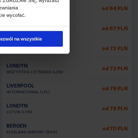
cisk ZGADZAM SIĘ, wyrażasz
OSLO
od 64 PLN
ewniania
GARDERMOEN (OSL)
cie wycofać.
KRAKÓW
od 67 PLN
JOHN PAUL II BALICE INTL (KRK)
ezwól na wszystkie
LONDYN
od 72 PLN
STANSTED (STN)
LONDYN
od 72 PLN
WSZYSTKIE LOTNISKA (LON)
LIVERPOOL
od 78 PLN
INTERNATIONAL (LPL)
LONDYN
od 78 PLN
LUTON (LTN)
BERGEN
od 111 PLN
FLESLAND AIRPORT (BGO)