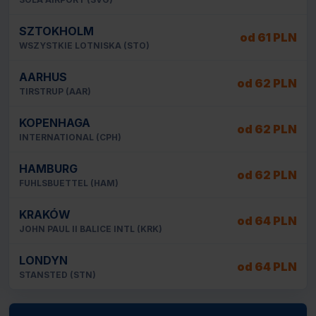
SZTOKHOLM
od 61 PLN
WSZYSTKIE LOTNISKA (STO)
AARHUS
od 62 PLN
TIRSTRUP (AAR)
KOPENHAGA
od 62 PLN
INTERNATIONAL (CPH)
HAMBURG
od 62 PLN
FUHLSBUETTEL (HAM)
KRAKÓW
od 64 PLN
JOHN PAUL II BALICE INTL (KRK)
LONDYN
od 64 PLN
STANSTED (STN)