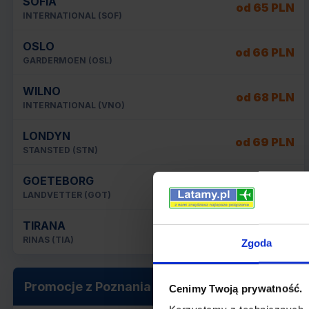
SOFIA
od 65 PLN
INTERNATIONAL (SOF)
OSLO
od 66 PLN
GARDERMOEN (OSL)
WILNO
od 68 PLN
INTERNATIONAL (VNO)
LONDYN
od 69 PLN
STANSTED (STN)
GOETEBORG
od 69 PLN
LANDVETTER (GOT)
TIRANA
od 70 PLN
RINAS (TIA)
Zgoda
Promocje z Poznania
Cenimy Twoją prywatność.