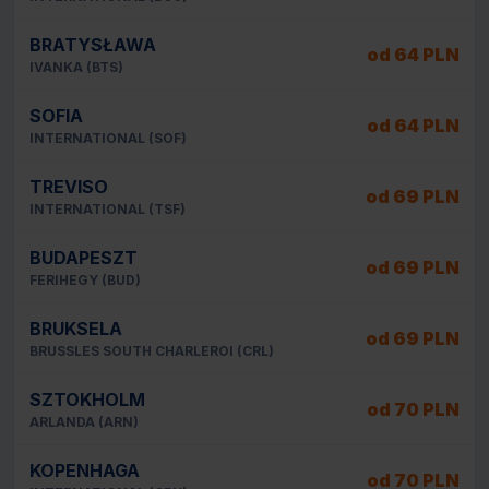
BRATYSŁAWA
od 64 PLN
IVANKA (BTS)
SOFIA
od 64 PLN
INTERNATIONAL (SOF)
TREVISO
od 69 PLN
INTERNATIONAL (TSF)
BUDAPESZT
od 69 PLN
FERIHEGY (BUD)
BRUKSELA
od 69 PLN
BRUSSLES SOUTH CHARLEROI (CRL)
SZTOKHOLM
od 70 PLN
ARLANDA (ARN)
KOPENHAGA
od 70 PLN