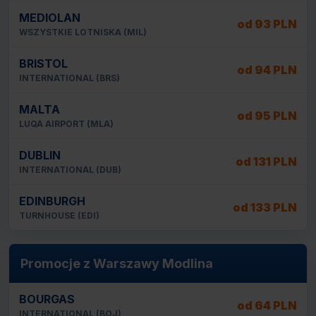
MEDIOLAN
od 93 PLN
WSZYSTKIE LOTNISKA (MIL)
BRISTOL
od 94 PLN
INTERNATIONAL (BRS)
MALTA
od 95 PLN
LUQA AIRPORT (MLA)
DUBLIN
od 131 PLN
INTERNATIONAL (DUB)
EDINBURGH
od 133 PLN
TURNHOUSE (EDI)
Promocje z Warszawy Modlina
BOURGAS
od 64 PLN
INTERNATIONAL (BOJ)