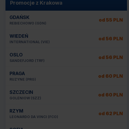
Promocje z Krakowa
GDAŃSK
od 55 PLN
REBIECHOWO (GDN)
WIEDEŃ
od 56 PLN
INTERNATIONAL (VIE)
OSLO
od 56 PLN
SANDEFJORD (TRF)
PRAGA
od 60 PLN
RUZYNE (PRG)
SZCZECIN
od 60 PLN
GOLENIOW (SZZ)
RZYM
od 62 PLN
LEONARDO DA VINCI (FCO)