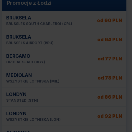
Promocje z Łodzi
BRUKSELA
od 60 PLN
BRUSSLES SOUTH CHARLEROI (CRL)
BRUKSELA
od 64 PLN
BRUSSELS AIRPORT (BRU)
BERGAMO
od 77 PLN
ORIO AL SERIO (BGY)
MEDIOLAN
od 78 PLN
WSZYSTKIE LOTNISKA (MIL)
LONDYN
od 86 PLN
STANSTED (STN)
LONDYN
od 92 PLN
WSZYSTKIE LOTNISKA (LON)