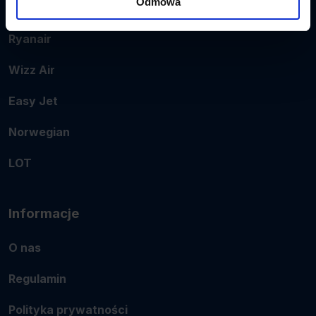
Odmowa
Popularne linie
Ryanair
Wizz Air
Easy Jet
Norwegian
LOT
Informacje
O nas
Regulamin
Polityka prywatności