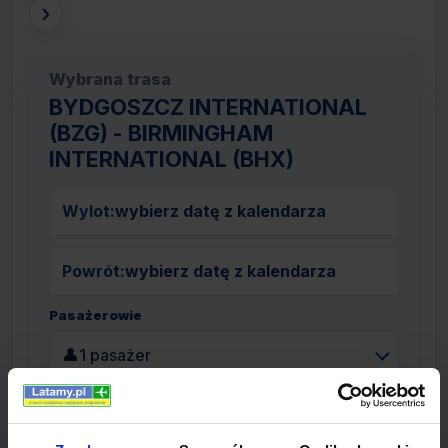
›
Wybrana trasa
BYDGOSZCZ INTERNATIONAL
(BZG) - BIRMINGHAM
INTERNATIONAL (BHX)
Wylot:
wybierz datę z kalendarza
Powrót:
wybierz datę z kalendarza
Pasażerowie
👤
1 pasażer
Szukaj lotów