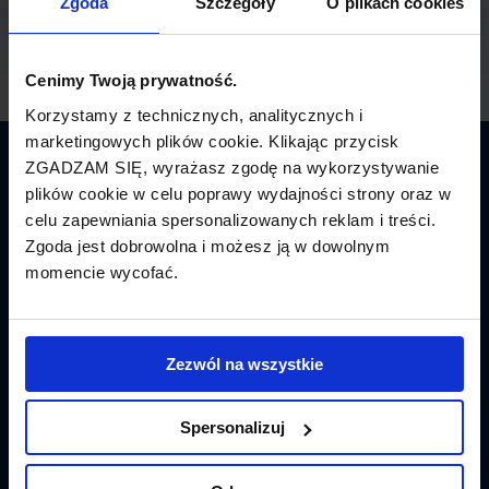
Zgoda
Szczegóły
O plikach cookies
Cenimy Twoją prywatność.
Korzystamy z technicznych, analitycznych i
marketingowych plików cookie. Klikając przycisk
ZGADZAM SIĘ, wyrażasz zgodę na wykorzystywanie
Latamy.pl
plików cookie w celu poprawy wydajności strony oraz w
celu zapewniania spersonalizowanych reklam i treści.
Bilety lotnicze
Zgoda jest dobrowolna i możesz ją w dowolnym
momencie wycofać.
Promocje
Linie lotnicze
Zezwól na wszystkie
Lotniska
Tanie Loty
Spersonalizuj