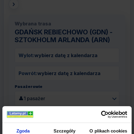
›
Wybrana trasa
GDAŃSK REBIECHOWO (GDN) -
SZTOKHOLM ARLANDA (ARN)
Wylot:
wybierz datę z kalendarza
Powrót:
wybierz datę z kalendarza
Pasażerowie
👤
1 pasażer
Szukaj lotów
Zgoda
Szczegóły
O plikach cookies