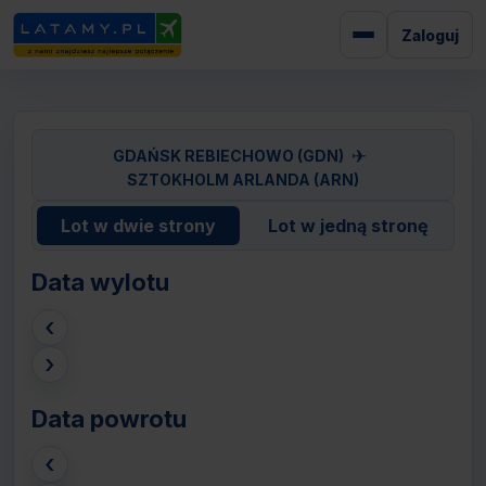
Zaloguj
✈
GDAŃSK REBIECHOWO (GDN)
SZTOKHOLM ARLANDA (ARN)
Lot w dwie strony
Lot w jedną stronę
Data wylotu
‹
›
Data powrotu
‹