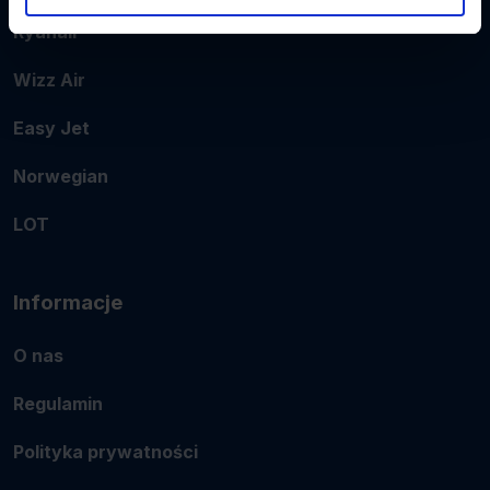
Ryanair
Wizz Air
Easy Jet
Norwegian
LOT
Informacje
O nas
Regulamin
Polityka prywatności